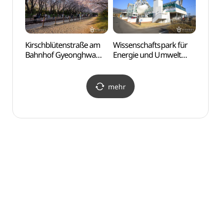
Kirschblütenstraße am
Wissenschaftspark für
Kultu
Bahnhof Gyeonghwa
Energie und Umwelt
im Ju
(경화역 벚꽃길)
(에너지환경과학공원
(주남
에너지전시관)
람사르
mehr