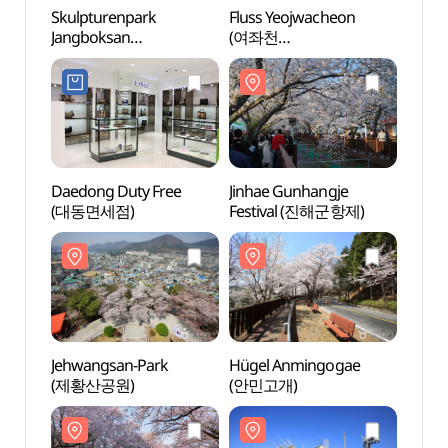
Skulpturenpark
Fluss Yeojwacheon
Skulp
Jangboksan
(여좌천
Jangb
(장복산조각공원)
(여좌천로망스다리))
(장복
Daedong Duty Free
Jinhae Gunhangje
Jehwa
(대동면세점)
Festival (진해군항제)
(제황
Jehwangsan-Park
Hügel Anmingogae
Kirsc
(제황산공원)
(안민고개)
Bahn
(경화