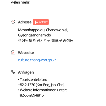
vielen mehr.
Adresse
Anfahrt
Masanhappo-gu, Changwon-si,
Gyeongsangnam-do
경상남도 창원시 마산합포구 중성동
Webseite
culture.changwon.go.kr
Anfragen
• Touristentelefon:
+82-2-1330 (Kor, Eng, Jap, Chn)
• Weitere Informationen unter:
+82-55-289-8815