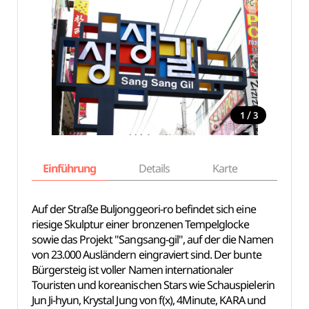
/
1
3
Einführung
Details
Karte
Empfe
Auf der Straße Buljonggeori-ro befindet sich eine
riesige Skulptur einer bronzenen Tempelglocke
sowie das Projekt "Sangsang-gil", auf der die Namen
von 23.000 Ausländern eingraviert sind. Der bunte
Bürgersteig ist voller Namen internationaler
Touristen und koreanischen Stars wie Schauspielerin
Jun Ji-hyun, Krystal Jung von f(x), 4Minute, KARA und