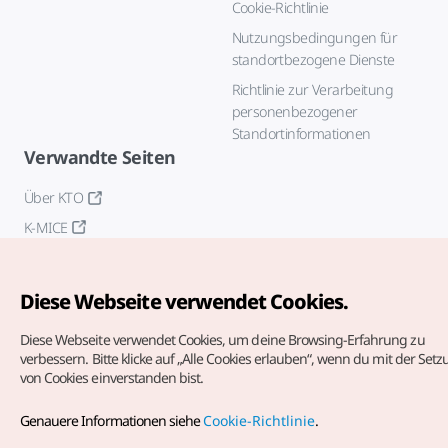
Cookie-Richtlinie
Nutzungsbedingungen für
standortbezogene Dienste
Richtlinie zur Verarbeitung
personenbezogener
Standortinformationen
Verwandte Seiten
Über KTO
K-MICE
Diese Webseite verwendet Cookies.
Diese Webseite verwendet Cookies, um deine Browsing-Erfahrung zu
verbessern.
Bitte klicke auf „Alle Cookies erlauben“, wenn du mit der Set
von Cookies einverstanden bist.
Copyrights (c) Korea Tourism Organization. Alle Rechte
vorbehalten.
Genauere Informationen siehe
Cookie-Richtlinie
.
Fehlermeldungen und Probleme mit der Webseite bitte an