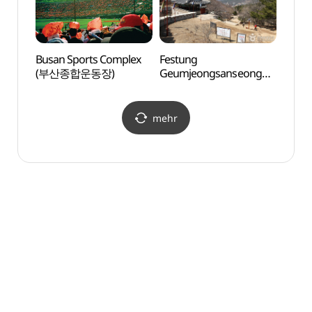
Busan Sports Complex
Festung
F1963
(부산종합운동장)
Geumjeongsanseong
(금정산성)
mehr