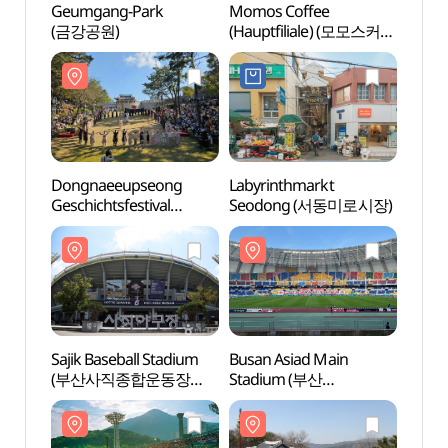
Geumgang-Park
Momos Coffee
Geum
(금강공원)
(Hauptfiliale) (모모스커피
(금강
본점)
Dongnaeeupseong
Labyrinthmarkt
Busan
Geschichtsfestival
Seodong (서동미로시장)
Stad
(동래읍성역사축제)
아시
Sajik Baseball Stadium
Busan Asiad Main
Festu
(부산사직종합운동장
Stadium (부산
Geum
사직야구장)
아시아드주경기장)
(금정