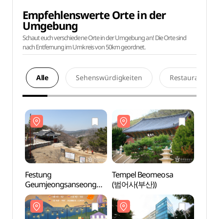
Empfehlenswerte Orte in der
Umgebung
Schaut euch verschiedene Orte in der Umgebung an! Die Orte sind
nach Entfernung im Umkreis von 50km geordnet.
Alle
Sehenswürdigkeiten
Restaurants
Festung
Tempel Beomeosa
Festu
Geumjeongsanseong
(범어사(부산))
Geum
(금정산성)
(금정