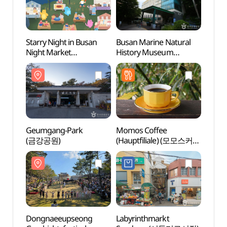
Starry Night in Busan
Busan Marine Natural
Busan
Night Market
History Museum
Histo
(별바다부산 나이트마켓)
(부산해양자연사박물관)
(부산
Geumgang-Park
Momos Coffee
Sajik 
(금강공원)
(Hauptfiliale) (모모스커피
(부
본점)
사직야
Dongnaeeupseong
Labyrinthmarkt
Busan