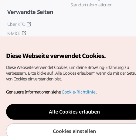
Standortinformationen
Verwandte Seiten
Über KTO
K-MICE
Diese Webseite verwendet Cookies.
Diese Webseite verwendet Cookies, um deine Browsing-Erfahrung zu
verbessern.
Bitte klicke auf „Alle Cookies erlauben“, wenn du mit der Set
von Cookies einverstanden bist.
Copyrights (c) Korea Tourism Organization. Alle Rechte
vorbehalten.
Genauere Informationen siehe
Cookie-Richtlinie
.
Fehlermeldungen und Probleme mit der Webseite bitte an
die
offizielle E-Mail-Adresse
german@knto.or.kr
Alle Cookies erlauben
Cookies einstellen