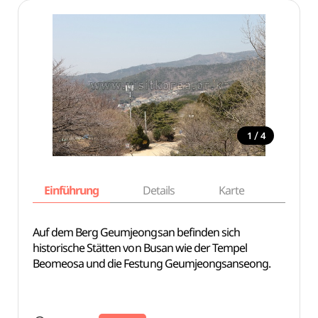
/
1
4
Einführung
Details
Karte
Empfe
Auf dem Berg Geumjeongsan befinden sich
historische Stätten von Busan wie der Tempel
Beomeosa und die Festung Geumjeongsanseong.