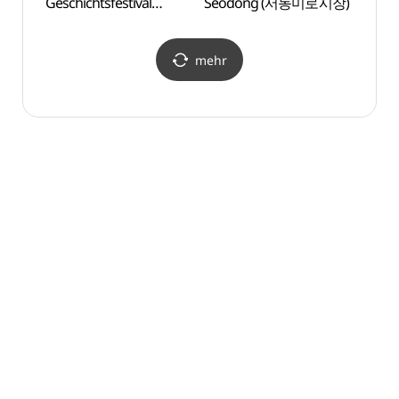
Geschichtsfestival
Seodong (서동미로시장)
(부산
(동래읍성역사축제)
mehr