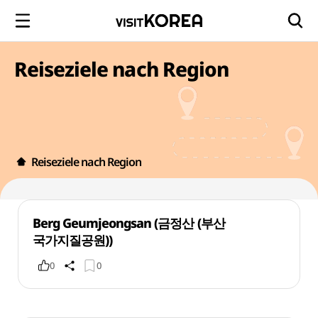
Reiseziele nach Region
Reiseziele nach Region
Berg Geumjeongsan (금정산 (부산
국가지질공원))
0
0