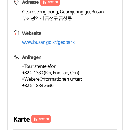
Adresse
Anfahrt
Geumseong-dong, Geumjeong-gu, Busan
부산광역시 금정구 금성동
Webseite
www.busan.go.kr/geopark
Anfragen
• Touristentelefon:
+82-2-1330 (Kor, Eng, Jap, Chn)
• Weitere Informationen unter:
+82-51-888-3636
Karte
Anfahrt