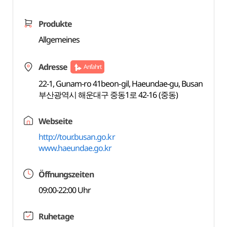
Produkte
Allgemeines
Adresse
Anfahrt
22-1, Gunam-ro 41beon-gil, Haeundae-gu, Busan
부산광역시 해운대구 중동1로 42-16 (중동)
Webseite
http://tour.busan.go.kr
www.haeundae.go.kr
Öffnungszeiten
09:00-22:00 Uhr
Ruhetage