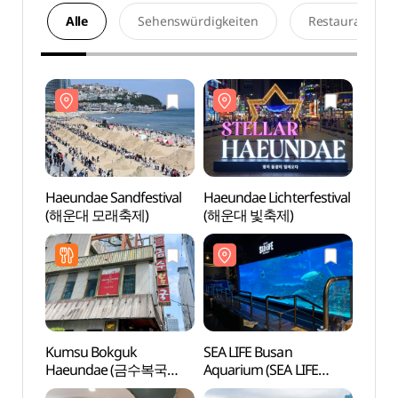
Alle
Sehenswürdigkeiten
Restaurants
Haeundae Sandfestival
Haeundae Lichterfestival
SEA L
(해운대 모래축제)
(해운대 빛축제)
Aquar
부산
Kumsu Bokguk
SEA LIFE Busan
Stran
Haeundae (금수복국
Aquarium (SEA LIFE
(해운
해운대본점)
부산아쿠아리움)