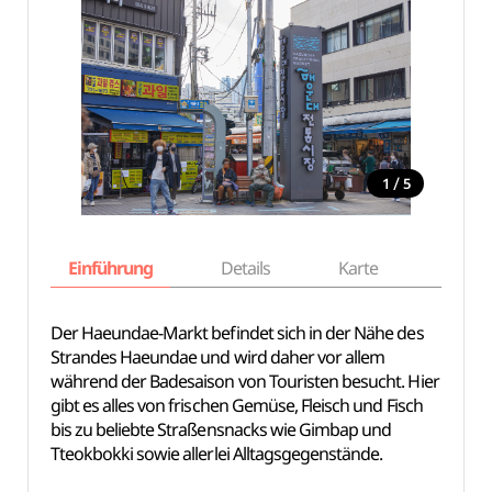
/
1
5
Einführung
Details
Karte
Empfe
Der Haeundae-Markt befindet sich in der Nähe des
Strandes Haeundae und wird daher vor allem
während der Badesaison von Touristen besucht. Hier
gibt es alles von frischen Gemüse, Fleisch und Fisch
bis zu beliebte Straßensnacks wie Gimbap und
Tteokbokki sowie allerlei Alltagsgegenstände.