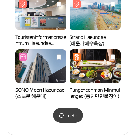
Touristeninformationsze
Strand Haeundae
Straß
ntrum Haeundae
(해운대해수욕장)
(해리
(해운대관광안내소)
SONO Moon Haeundae
Pungcheonman Minmul
The B
(소노문 해운대)
Jangeo (풍천만민물장어)
mehr