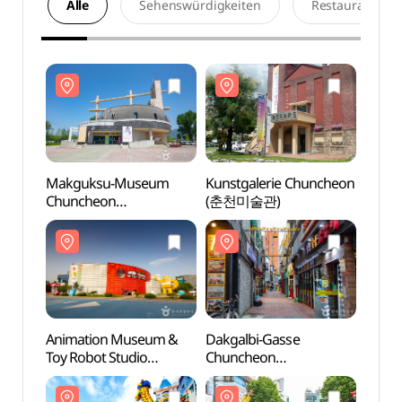
Alle
Sehenswürdigkeiten
Restaurants
Makguksu-Museum
Kunstgalerie Chuncheon
Makg
Chuncheon
(춘천미술관)
Chun
(춘천막국수체험박물관)
(춘천
Animation Museum &
Dakgalbi-Gasse
Anim
Toy Robot Studio
Chuncheon
Toy R
Chuncheon (춘천
Myeongdong (춘천 명동
Chun
애니메이션박물관&
닭갈비 골목)
애니