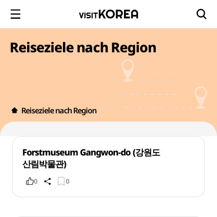
Reiseziele nach Region
Reiseziele nach Region
Forstmuseum Gangwon-do (강원도
산림박물관)
0
0