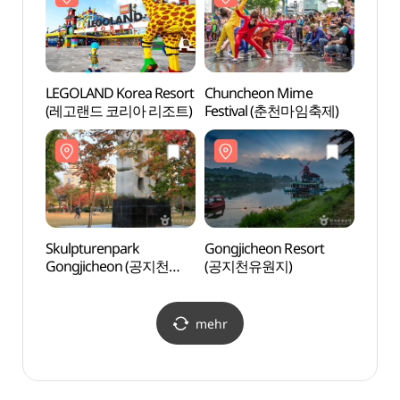
토이로봇관)
토이로
LEGOLAND Korea Resort
Chuncheon Mime
LEGOL
(레고랜드 코리아 리조트)
Festival (춘천마임축제)
(레고
Skulpturenpark
Gongjicheon Resort
Gongj
Gongjicheon (공지천
(공지천유원지)
(공지
조각공원)
mehr