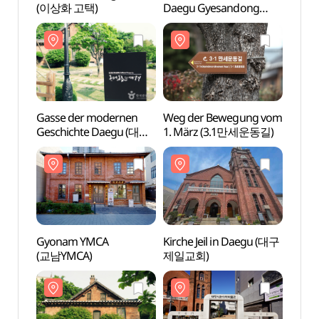
(이상화 고택)
Daegu Gyesandong
(이상
(대구 계산동성당)
Gasse der modernen
Weg der Bewegung vom
Gasse
Geschichte Daegu (대구
1. März (3.1만세운동길)
Gesch
근대골목(근대로의 여행))
근대골
Gyonam YMCA
Kirche Jeil in Daegu (대구
Gyon
(교남YMCA)
제일교회)
(교남Y