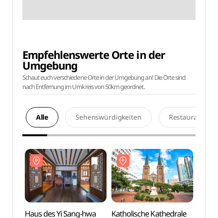
Empfehlenswerte Orte in der
Umgebung
Schaut euch verschiedene Orte in der Umgebung an! Die Orte sind
nach Entfernung im Umkreis von 50km geordnet.
Alle
Sehenswürdigkeiten
Restaurants
Haus des Yi Sang-hwa
Katholische Kathedrale
Haus 