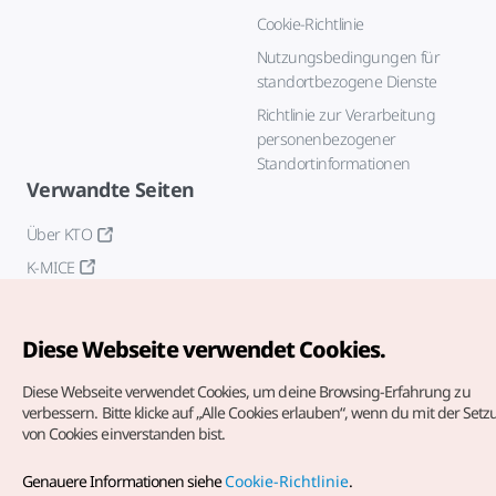
Cookie-Richtlinie
Nutzungsbedingungen für
standortbezogene Dienste
Richtlinie zur Verarbeitung
personenbezogener
Standortinformationen
Verwandte Seiten
Über KTO
K-MICE
Diese Webseite verwendet Cookies.
Diese Webseite verwendet Cookies, um deine Browsing-Erfahrung zu
verbessern.
Bitte klicke auf „Alle Cookies erlauben“, wenn du mit der Set
von Cookies einverstanden bist.
Copyrights (c) Korea Tourism Organization. Alle Rechte
vorbehalten.
Genauere Informationen siehe
Cookie-Richtlinie
.