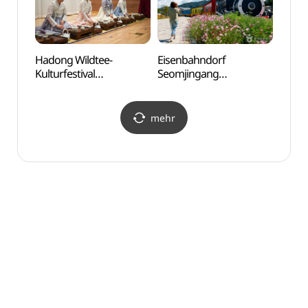
Hadong Wildtee-
Eisenbahndorf
Berg
Kulturfestival
Seomjingang
(광양)
(하동야생차문화축제)
(섬진강기차마을)
mehr