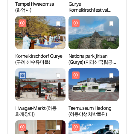
Tempel Hwaeomsa
Gurye
Temp
(화엄사)
Kornelkirschfestival
(화엄
(구례산수유꽃축제)
Kornelkirschdorf Gurye
Nationalpark Jirisan
Nation
(구례 산수유마을)
(Gurye) (지리산국립공원
(Gur
(구례))
(구례)
Hwagae-Markt (하동
Teemuseum Hadong
Eisen
화개장터)
(하동야생차박물관)
Seom
(섬진