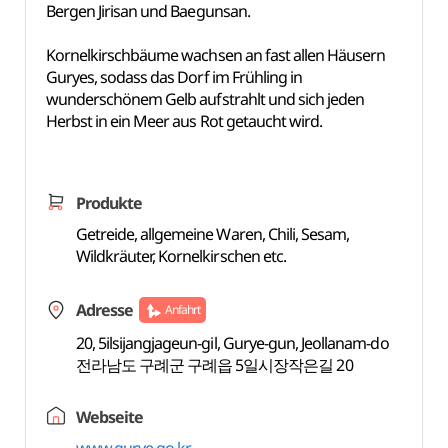
Bergen Jirisan und Baegunsan.
Kornelkirschbäume wachsen an fast allen Häusern
Guryes, sodass das Dorf im Frühling in
wunderschönem Gelb aufstrahlt und sich jeden
Herbst in ein Meer aus Rot getaucht wird.
Produkte
Getreide, allgemeine Waren, Chili, Sesam,
Wildkräuter, Kornelkirschen etc.
Adresse
Anfahrt
20, 5ilsijangjageun-gil, Gurye-gun, Jeollanam-do
전라남도 구례군 구례읍 5일시장작은길 20
Webseite