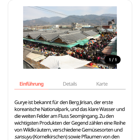
/
1
1
Einführung
Details
Karte
Empfe
Gurye ist bekannt für den Berg Jirisan, der erste
koreanische Nationalpark, und das klare Wasser und
die weiten Felder am Fluss Seomjingang. Zu den
wichtigsten Produkten der Gegend zählen eine Reihe
von Wildkräutern, verschiedene Gemüsesorten und
sansuyu
(Kornelkirschen) sowie Pflaumen von den