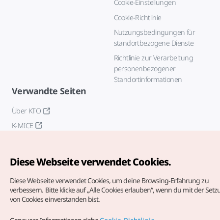
Cookie-Einstellungen
Cookie-Richtlinie
Nutzungsbedingungen für
standortbezogene Dienste
Richtlinie zur Verarbeitung
personenbezogener
Standortinformationen
Verwandte Seiten
Über KTO
K-MICE
Diese Webseite verwendet Cookies.
Diese Webseite verwendet Cookies, um deine Browsing-Erfahrung zu
verbessern.
Bitte klicke auf „Alle Cookies erlauben“, wenn du mit der Set
von Cookies einverstanden bist.
Copyrights (c) Korea Tourism Organization. Alle Rechte
vorbehalten.