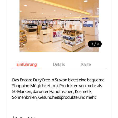
/
1
9
Einführung
Details
Karte
Empfe
Das Encore Duty Free in Suwon bietet eine bequeme
Shopping-Möglichkeit, mit Produkten von mehr als
50 Marken, darunter Handtaschen, Kosmetik,
Sonnenbrillen, Gesundheitsprodukte und mehr.