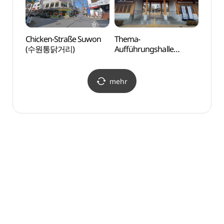
Chicken-Straße Suwon
Thema-
WM-S
(수원통닭거리)
Aufführungshalle
(수원
Jeongjo (정조테마공연장)
mehr