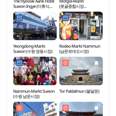
The Hyoosik Aank Hotel
Motgol-Markt
Tor P
Suwon Ingye (더휴식
(못골종합시장
아늑호텔 수원 인계점)
(못골시장))
Yeongdong-Markt
Rodeo-Markt Nammun
Them
Suwon (수원 영동시장)
(남문로데오시장)
Auffü
Jeon
Nammun-Markt Suwon
Tor Paldalmun (팔달문)
Palas
(수원 남문시장)
Haen