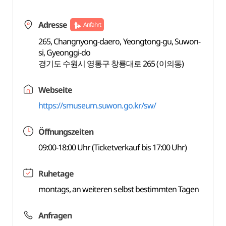
Adresse
Anfahrt
265, Changnyong-daero, Yeongtong-gu, Suwon-
si, Gyeonggi-do
경기도 수원시 영통구 창룡대로 265 (이의동)
Webseite
https://smuseum.suwon.go.kr/sw/
Öffnungszeiten
09:00-18:00 Uhr (Ticketverkauf bis 17:00 Uhr)
Ruhetage
montags, an weiteren selbst bestimmten Tagen
Anfragen