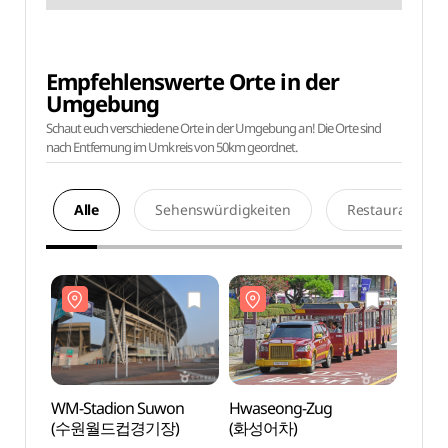
Empfehlenswerte Orte in der
Umgebung
Schaut euch verschiedene Orte in der Umgebung an! Die Orte sind
nach Entfernung im Umkreis von 50km geordnet.
Alle
Sehenswürdigkeiten
Restaurants
WM-Stadion Suwon
Hwaseong-Zug
WM-S
(수원월드컵경기장)
(화성어차)
(수원