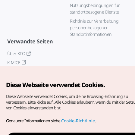
Nutzungsbedingungen für
standortbezogene Dienste
Richtlinie zur Verarbeitung
personenbezogener
Standortinformationen
Verwandte Seiten
Über KTO
K-MICE
Diese Webseite verwendet Cookies.
Diese Webseite verwendet Cookies, um deine Browsing-Erfahrung zu
verbessern.
Bitte klicke auf „Alle Cookies erlauben“, wenn du mit der Set
von Cookies einverstanden bist.
Copyrights (c) Korea Tourism Organization. Alle Rechte
vorbehalten.
Genauere Informationen siehe
Cookie-Richtlinie
.
Fehlermeldungen und Probleme mit der Webseite bitte an
die
offizielle E-Mail-Adresse