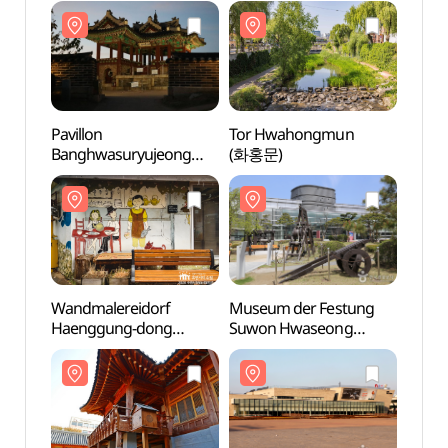
Pavillon
Tor Hwahongmun
Pavill
Banghwasuryujeong
(화홍문)
Bang
(방화수류정(동북각루))
(방화
Wandmalereidorf
Museum der Festung
Wandm
Haenggung-dong
Suwon Hwaseong
Haen
(행궁동 벽화마을)
(수원화성박물관)
(행궁