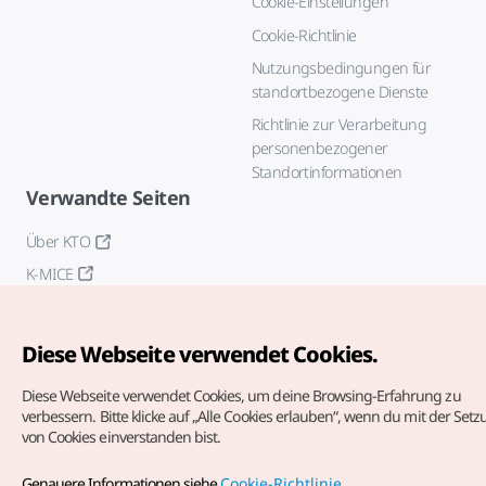
Cookie-Einstellungen
Cookie-Richtlinie
Nutzungsbedingungen für
standortbezogene Dienste
Richtlinie zur Verarbeitung
personenbezogener
Standortinformationen
Verwandte Seiten
Über KTO
K-MICE
Diese Webseite verwendet Cookies.
Diese Webseite verwendet Cookies, um deine Browsing-Erfahrung zu
verbessern.
Bitte klicke auf „Alle Cookies erlauben“, wenn du mit der Set
von Cookies einverstanden bist.
Copyrights (c) Korea Tourism Organization. Alle Rechte
vorbehalten.
Genauere Informationen siehe
Cookie-Richtlinie
.