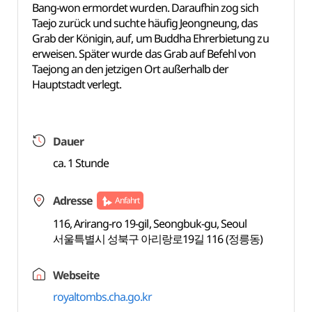
Bang-won ermordet wurden. Daraufhin zog sich
Taejo zurück und suchte häufig Jeongneung, das
Grab der Königin, auf, um Buddha Ehrerbietung zu
erweisen. Später wurde das Grab auf Befehl von
Taejong an den jetzigen Ort außerhalb der
Hauptstadt verlegt.
Dauer
ca. 1 Stunde
Adresse
Anfahrt
116, Arirang-ro 19-gil, Seongbuk-gu, Seoul
서울특별시 성북구 아리랑로19길 116 (정릉동)
Webseite
royaltombs.cha.go.kr