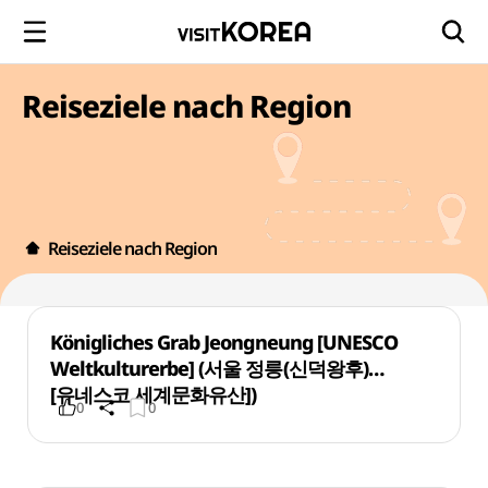
Reiseziele nach Region
Reiseziele nach Region
Königliches Grab Jeongneung [UNESCO
Weltkulturerbe] (서울 정릉(신덕왕후)
[유네스코 세계문화유산])
0
0