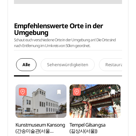
Empfehlenswerte Orte in der
Umgebung
Schaut euch verschiedene Orte in der Umgebung an! Die Orte sind
nach Entfernung im Umkreis von 50km geordnet.
Alle
Sehenswürdigkeiten
Restaurants
Kunstmuseum Kansong
Tempel Gilsangsa
Kuns
(간송미술관(서울
(길상사(서울))
(간송