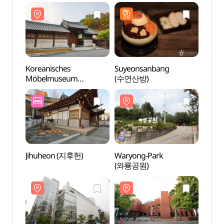
보화각))
보화각
Koreanisches
Suyeonsanbang
Korea
Möbelmuseum
(수연산방)
Möbe
(한국가구박물관)
(한국
Jihuheon (지후헌)
Waryong-Park
Daeha
(와룡공원)
(대학