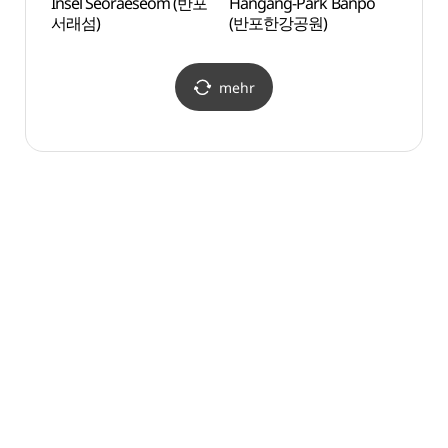
Insel Seoraeseom (반포
Hangang-Park Banpo
Natio
서래섬)
(반포한강공원)
Cent
mehr