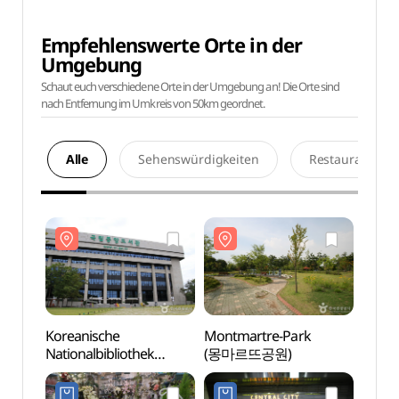
Empfehlenswerte Orte in der
Umgebung
Schaut euch verschiedene Orte in der Umgebung an! Die Orte sind
nach Entfernung im Umkreis von 50km geordnet.
Alle
Sehenswürdigkeiten
Restaurants
Koreanische
Montmartre-Park
Korea
Nationalbibliothek
(몽마르뜨공원)
Natio
(국립중앙도서관)
(국립