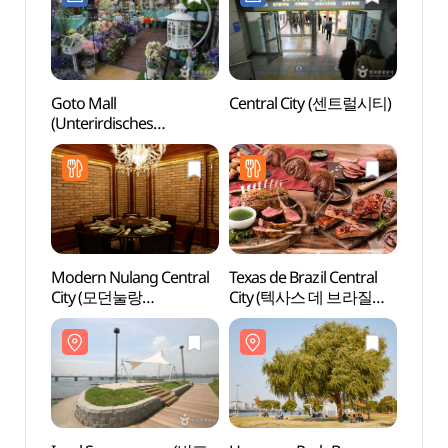
Goto Mall
Central City (센트럴시티)
Insel
(Unterirdisches
서래섬
Einkaufszentrum am
Gangnam Terminal)
(고투몰 (강남터미널
지하도상가))
Modern Nulang Central
Texas de Brazil Central
Regen
City (모던눌랑
City (텍사스 데 브라질
der B
센트럴시티점)
센트럴시티점)
Banp
달빛