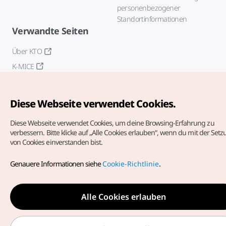
personenbezogener
Standortinformationen
Verwandte Seiten
Über KTO
K-MICE
Diese Webseite verwendet Cookies.
Diese Webseite verwendet Cookies, um deine Browsing-Erfahrung zu
verbessern.
Bitte klicke auf „Alle Cookies erlauben“, wenn du mit der Set
von Cookies einverstanden bist.
Copyrights (c) Korea Tourism Organization. Alle Rechte
vorbehalten.
Genauere Informationen siehe
Cookie-Richtlinie
.
Fehlermeldungen und Probleme mit der Webseite bitte an
die
offizielle E-Mail-Adresse
german@knto.or.kr
Alle Cookies erlauben