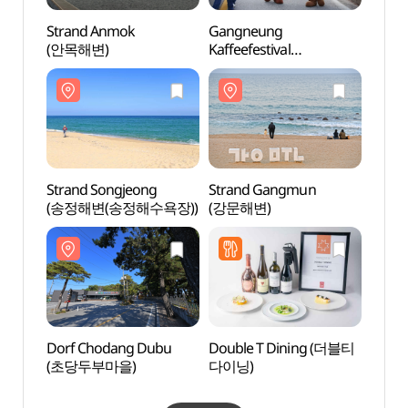
Strand Anmok
Gangneung
Stran
(안목해변)
Kaffeefestival
(안목
(강릉커피축제)
Strand Songjeong
Strand Gangmun
Stra
(송정해변(송정해수욕장))
(강문해변)
(강문
Dorf Chodang Dubu
Double T Dining (더블티
Tunn
(초당두부마을)
다이닝)