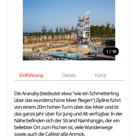
/
1
10
Einführung
Details
Karte
Empfe
Die Aranaby (bedeutet etwa "wie ein Schmetterling
über das wunderschöne Meer fliegen") Zipline führt
von einem 20m hohen Turm über das Meer und ist
das ganze Jahr über für Jung und Alt verfügbar. In der
Nähe befinden sich der Strand Namhangjin, der ein
beliebter Ort zum Fischen ist, viele Wanderwege
sowie auch die Caféstraße Anmok.