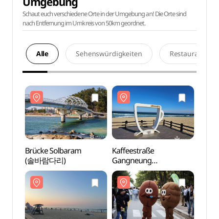
Umgebung
Schaut euch verschiedene Orte in der Umgebung an! Die Orte sind
nach Entfernung im Umkreis von 50km geordnet.
Alle
Sehenswürdigkeiten
Restaurants
Brücke Solbaram
Kaffeestraße
Brück
(솔바람다리)
Gangneung
(솔바
(강릉커피거리)