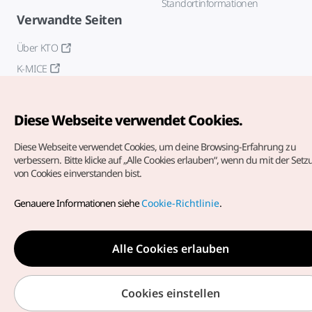
Standortinformationen
Verwandte Seiten
Über KTO
K-MICE
Diese Webseite verwendet Cookies.
Diese Webseite verwendet Cookies, um deine Browsing-Erfahrung zu
verbessern.
Bitte klicke auf „Alle Cookies erlauben“, wenn du mit der Set
von Cookies einverstanden bist.
Copyrights (c) Korea Tourism Organization. Alle Rechte
vorbehalten.
Genauere Informationen siehe
Cookie-Richtlinie
.
Fehlermeldungen und Probleme mit der Webseite bitte an
die
offizielle E-Mail-Adresse
german@knto.or.kr
Alle Cookies erlauben
Cookies einstellen