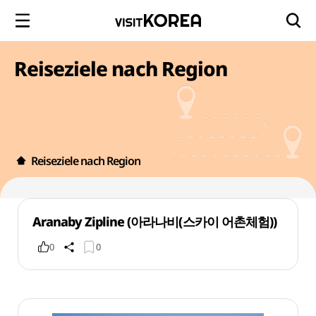
Reiseziele nach Region
Reiseziele nach Region
Aranaby Zipline (아라나비(스카이 어촌체험))
0
0