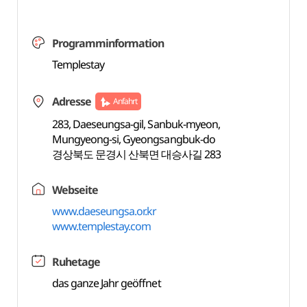
Programminformation
Templestay
Adresse
Anfahrt
283, Daeseungsa-gil, Sanbuk-myeon,
Mungyeong-si, Gyeongsangbuk-do
경상북도 문경시 산북면 대승사길 283
Webseite
www.daeseungsa.or.kr
www.templestay.com
Ruhetage
das ganze Jahr geöffnet