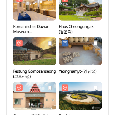
Koreanisches Dawan-
Haus Cheongungak
Haus
Museum
(청운각)
(청운
(한국다완박물관)
Festung Gomosanseong
Yeongnamyo (영남요)
Omyn
(고모산성)