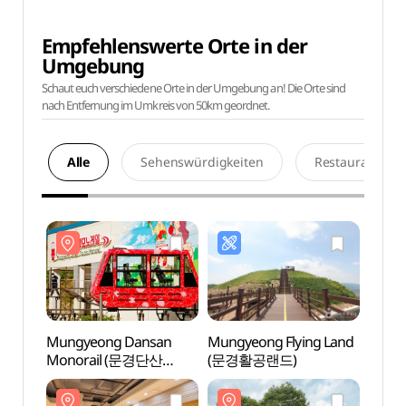
Empfehlenswerte Orte in der
Umgebung
Schaut euch verschiedene Orte in der Umgebung an! Die Orte sind
nach Entfernung im Umkreis von 50km geordnet.
Alle
Sehenswürdigkeiten
Restaurants
Mungyeong Dansan
Mungyeong Flying Land
Mung
Monorail (문경단산
(문경활공랜드)
Mono
모노레일)
모노레