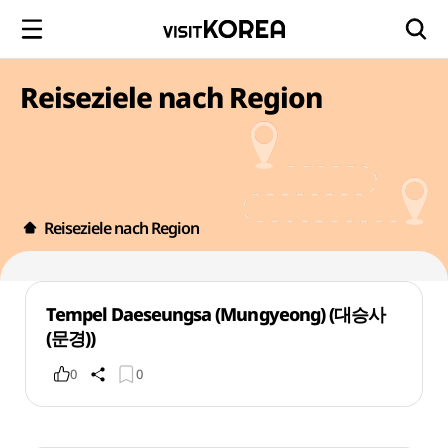
Reiseziele nach Region
Reiseziele nach Region
Tempel Daeseungsa (Mungyeong) (대승사
(문경))
0
0