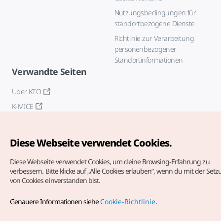
Nutzungsbedingungen für
standortbezogene Dienste
Richtlinie zur Verarbeitung
personenbezogener
Standortinformationen
Verwandte Seiten
Über KTO
K-MICE
Diese Webseite verwendet Cookies.
Diese Webseite verwendet Cookies, um deine Browsing-Erfahrung zu
verbessern.
Bitte klicke auf „Alle Cookies erlauben“, wenn du mit der Set
von Cookies einverstanden bist.
Copyrights (c) Korea Tourism Organization. Alle Rechte
vorbehalten.
Genauere Informationen siehe
Cookie-Richtlinie
.
Fehlermeldungen und Probleme mit der Webseite bitte an
die
offizielle E-Mail-Adresse