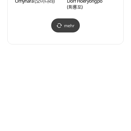
Omynara (오미나라)
Dorf Hoeryongpo
Erhol
(회룡포)
Sose
(소선
mehr