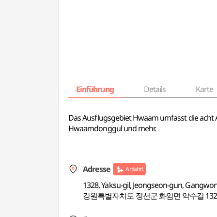
Einführung
Details
Karte
Das Ausflugsgebiet Hwaam umfasst die acht 
Hwaamdonggul und mehr.
Adresse
Anfahrt
1328, Yaksu-gil, Jeongseon-gun, Gangwo
강원특별자치도 정선군 화암면 약수길 132