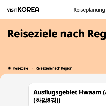
Reiseplanung
Reiseziele nach Re
Reiseziele
Reiseziele nach Region
Ausflugsgebiet Hwaam
(화암8경))