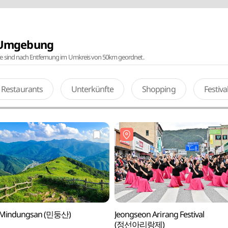
r Umgebung
te sind nach Entfernung im Umkreis von 50km geordnet.
Restaurants
Unterkünfte
Shopping
Festiv
 Mindungsan (민둥산)
Jeongseon Arirang Festival
(정선아리랑제)