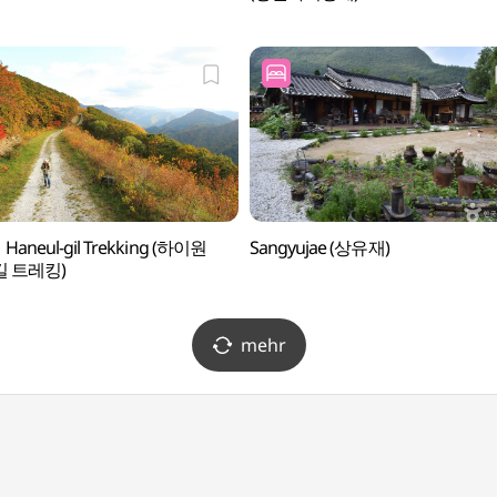
 Haneul-gil Trekking (하이원
Sangyujae (상유재)
 트레킹)
mehr