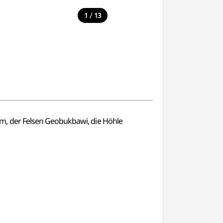
/
1
13
m, der Felsen Geobukbawi, die Höhle