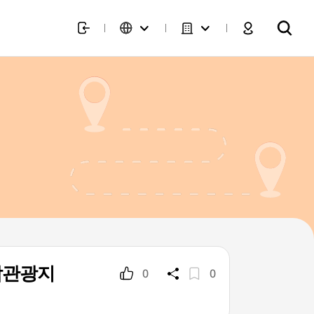
(화암관광지
0
0