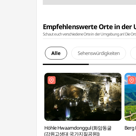
Empfehlenswerte Orte in de
Schaut euch verschiedene Orte in der Umgebung an! Die Or
Alle
Sehenswürdigkeiten
Höhle Hwaamdonggul (화암동굴
Berg
(강원고생대 국가지질공원))