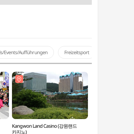
als/Events/Aufführungen
Freizeitsport
Kangwon Land Casino (강원랜드
Höhle Hwaamdon
카지노)
(강원고생대 국가지질