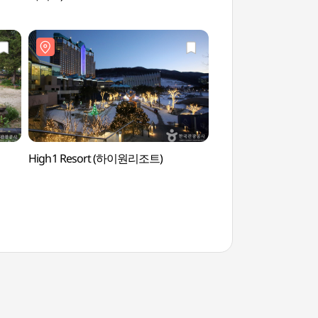
High1 Resort (하이원리조트)
Byeongbangchi Sk
스카이워크)