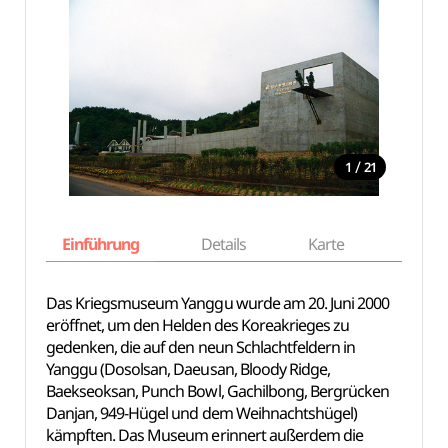
/
1
21
Einführung
Details
Karte
Empfe
Das Kriegsmuseum Yanggu wurde am 20. Juni 2000
eröffnet, um den Helden des Koreakrieges zu
gedenken, die auf den neun Schlachtfeldern in
Yanggu (Dosolsan, Daeusan, Bloody Ridge,
Baekseoksan, Punch Bowl, Gachilbong, Bergrücken
Danjan, 949-Hügel und dem Weihnachtshügel)
kämpften. Das Museum erinnert außerdem die