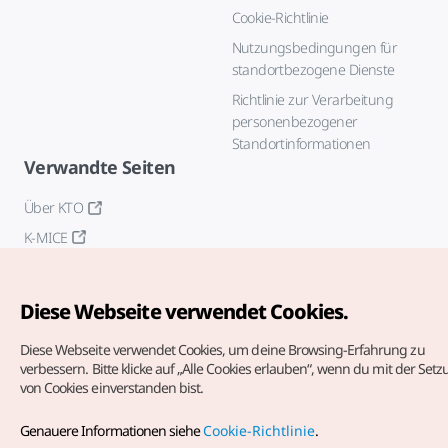
Cookie-Richtlinie
Nutzungsbedingungen für
standortbezogene Dienste
Richtlinie zur Verarbeitung
personenbezogener
Standortinformationen
Verwandte Seiten
Über KTO
K-MICE
Diese Webseite verwendet Cookies.
Diese Webseite verwendet Cookies, um deine Browsing-Erfahrung zu
verbessern.
Bitte klicke auf „Alle Cookies erlauben“, wenn du mit der Set
von Cookies einverstanden bist.
Copyrights (c) Korea Tourism Organization. Alle Rechte
vorbehalten.
Genauere Informationen siehe
Cookie-Richtlinie
.
Fehlermeldungen und Probleme mit der Webseite bitte an