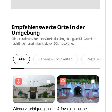
Empfehlenswerte Orte in der
Umgebung
Schaut euch verschiedene Orte in der Umgebung an! Die Orte sind
nach Entfernung im Umkreis von 50km geordnet.
Alle
Sehenswürdigkeiten
Restaurants
Wiedervereinigungshalle
4. Invasionstunnel
Wiede