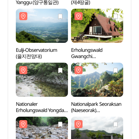
Yanggu (양구통일관)
(제4땅굴)
Yang
Eulji-Observatorium
Erholungswald
Eulji
(을지전망대)
Gwangchi
(을지
(광치자연휴양림)
Nationaler
Nationalpark Seoraksan
Natio
Erholungswald Yongdae
(Naeseorak)
Erhol
(국립 용대자연휴양림)
(설악산국립공원(내설악))
(국립