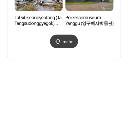
Tal Sibiseonnyeotang (Tal
Porzellanmuseum
Tal Si
Tangsudonggyegok)
Yanggu (양구백자박물관)
Tang
(십이선녀탕(탕수동계곡))
(십이
mehr