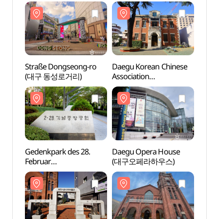
(대구근대역사관)
Straße Dongseong-ro
Daegu Korean Chinese
Straß
(대구 동성로거리)
Association
(대구
(대구화교협회)
Gedenkpark des 28.
Daegu Opera House
Geden
Februar
(대구오페라하우스)
Febru
(2.28기념중앙공원)
(2.