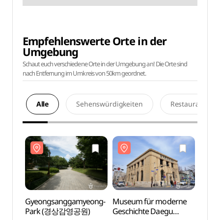
Empfehlenswerte Orte in der
Umgebung
Schaut euch verschiedene Orte in der Umgebung an! Die Orte sind
nach Entfernung im Umkreis von 50km geordnet.
Alle
Sehenswürdigkeiten
Restaurants
Gyeongsanggamyeong-
Museum für moderne
Gyeo
Park (경상감영공원)
Geschichte Daegu
Par