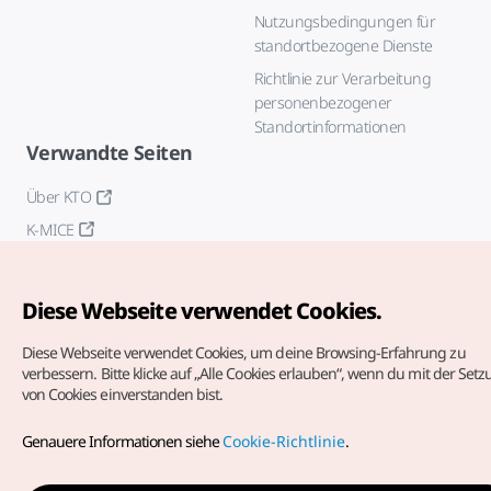
Nutzungsbedingungen für
standortbezogene Dienste
Richtlinie zur Verarbeitung
personenbezogener
Standortinformationen
Verwandte Seiten
Über KTO
K-MICE
Diese Webseite verwendet Cookies.
Diese Webseite verwendet Cookies, um deine Browsing-Erfahrung zu
verbessern.
Bitte klicke auf „Alle Cookies erlauben“, wenn du mit der Set
von Cookies einverstanden bist.
Copyrights (c) Korea Tourism Organization. Alle Rechte
vorbehalten.
Genauere Informationen siehe
Cookie-Richtlinie
.
Fehlermeldungen und Probleme mit der Webseite bitte an
die
offizielle E-Mail-Adresse