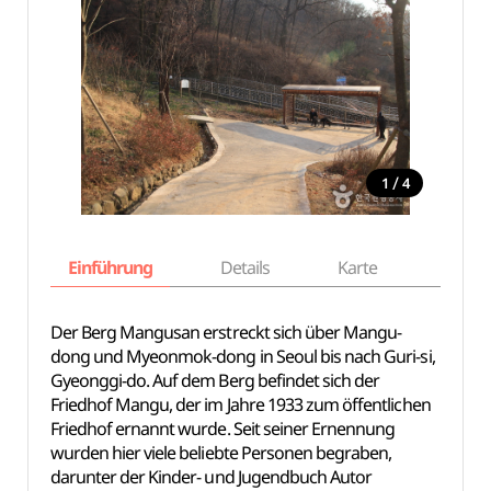
/
1
4
Einführung
Details
Karte
Empfe
Der Berg Mangusan erstreckt sich über Mangu-
dong und Myeonmok-dong in Seoul bis nach Guri-si,
Gyeonggi-do. Auf dem Berg befindet sich der
Friedhof Mangu, der im Jahre 1933 zum öffentlichen
Friedhof ernannt wurde. Seit seiner Ernennung
wurden hier viele beliebte Personen begraben,
darunter der Kinder- und Jugendbuch Autor