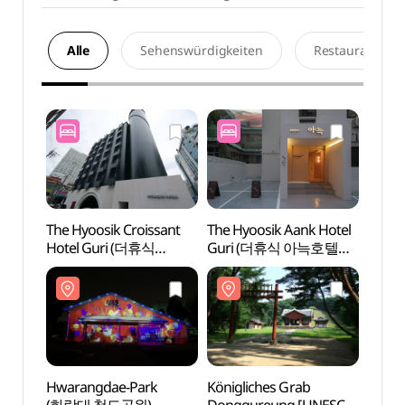
Alle
Sehenswürdigkeiten
Restaurants
The Hyoosik Croissant
The Hyoosik Aank Hotel
Hwar
Hotel Guri (더휴식
Guri (더휴식 아늑호텔
(화랑
크로와상호텔 구리점)
구리점)
Hwarangdae-Park
Königliches Grab
Festu