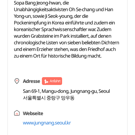
Sopa Bang Jeong-hwan, die
Unabhängigkeitsaktivisten Oh Se-chang und Han
Yong-un, sowie Ji Seok-young, der die
Pockenimpfung in Korea einführte und zudem ein
koreanischer Sprachwissenschaftler war. Zudem
wurden Grabsteine im Park installiert, auf denen
chronologische Listen von sieben beliebten Dichtern
und einem Erzieher stehen, was den Friedhof auch
zu einem Ort für historische Bildung macht.
Adresse
Anfahrt
San 69-1, Mangu-dong, Jungnang-gu, Seoul
서울특별시 중랑구 망우동
Webseite
www.jungnang.seoul.kr