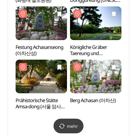
(화랑대 철도공원)
Donggureung [UNESCO
(아차
Weltkulturerbe] (구리
동구릉 [유네스코
세계문화유산])
Festung Achasanseong
Königliche Gräber
Prähis
(아차산성)
Taereung und
Amsa
Gangneung [UNESCO
유적)
Weltkulturerbe] (서울
태릉(문정왕후)과 강릉
(인순왕후) [유네스코
세계문화유산])
Prähistorische Stätte
Berg Achasan (아차산)
Köngl
Amsa-dong (서울 암사동
Uireu
유적)
Weltk
의릉(
[유네
mehr