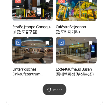
Straße Jeonpo Gonggu-
Caféstraße Jeonpo
Cafés
gil (전포공구길)
(전포카페거리)
(전포
Unterirdisches
Lotte-Kaufhaus Busan
Domo
Einkaufszentrum
(롯데백화점 (부산본점))
Seomyeon (서면
지하도상가)
mehr