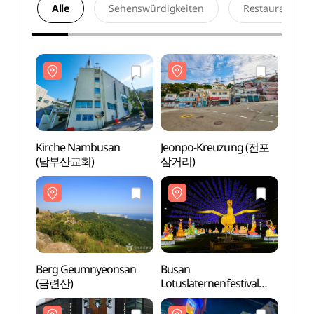
Alle
Sehenswürdigkeiten
Restaurants
Kirche Nambusan
Jeonpo-Kreuzung (전포
Kirch
(남부산교회)
삼거리)
(남부
Berg Geumnyeonsan
Busan
Berg
(금련산)
Lotuslaternenfestival
(금련
(부산연등회)