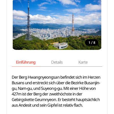
/
1
8
Einführung
Details
Karte
Empfe
Der Berg Hwangnyeongsan befindet sich im Herzen
Busans und erstreckt sich über die Bezirke Busanjin-
gu, Nam-gu, und Suyeong-gu. Mit einer Höhe von
427m ist der Berg der zweithöchste in der
Gebirgskette Geumnyeon. Er besteht hauptsächlich
aus Andesit und sein Gipfel ist relativ flach.