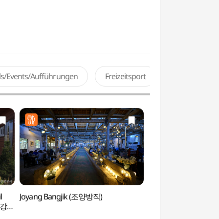
als/Events/Aufführungen
Freizeitsport
l
Joyang Bangjik (조양방직)
Palast Yongheung
([강화
)