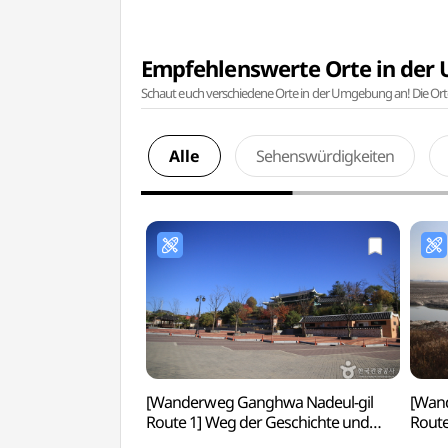
Empfehlenswerte Orte in de
Schaut euch verschiedene Orte in der Umgebung an! Die Or
Alle
Sehenswürdigkeiten
[Wanderweg Ganghwa Nadeul-gil
[Wan
Route 1] Weg der Geschichte und
Route
Kultur ([강화 나들길 제1코스]
나들길