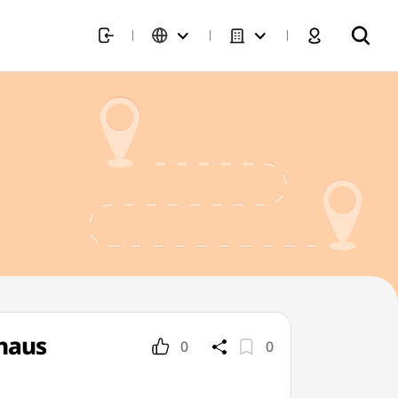
haus
0
0