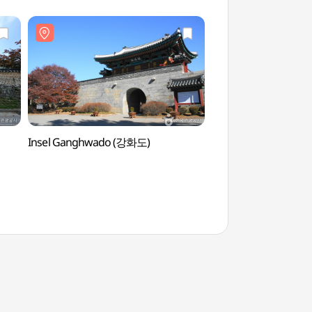
Insel Ganghwado (강화도)
Festung Ganghwas
(강화산성)