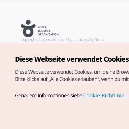
Copyrights (c) Korea Tourism Organization. Alle Rechte
vorbehalten.
Fehlermeldungen und Probleme mit der Webseite bitte an die
offizielle E-Mail-Adresse
Diese Webseite verwendet Cookies
german@knto.or.kr
Diese Webseite verwendet Cookies, um deine Brows
Bitte klicke auf „Alle Cookies erlauben“, wenn du mi
Genauere Informationen siehe
Cookie-Richtlinie
.