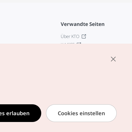
Verwandte Seiten
Über KTO
K-MICE
z
stellungen
tlinie
edingungen für
zogene Dienste
zur Verarbeitung
ezogener
es erlauben
Cookies einstellen
formationen