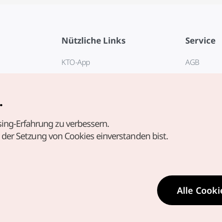
Nützliche Links
Service
KTO-App
AGB
Reisehotline 1330
FAQ
E-Books
Datenschut
.
Cookie-Ein
ing-Erfahrung zu verbessern.
Cookie-Rich
t der Setzung von Cookies einverstanden bist.
Nutzungsb
standortbe
Richtlinie 
personenb
Alle Cooki
Standortin