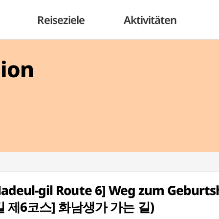
Reiseziele
Aktivitäten
gion
eul-gil Route 6] Weg zum Geburts
들길 제6코스] 화남생가 가는 길)