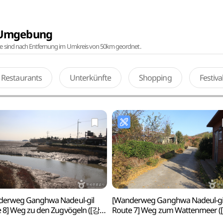
r Umgebung
te sind nach Entfernung im Umkreis von 50km geordnet.
Restaurants
Unterkünfte
Shopping
Festiv
derweg Ganghwa Nadeul-gil
[Wanderweg Ganghwa Nadeul-gi
 8] Weg zu den Zugvögeln ([강화
Route 7] Weg zum Wattenmeer 
 제8코스] 철새 보러 가는 길)
나들길 제7코스] 낙조보러 가는 길