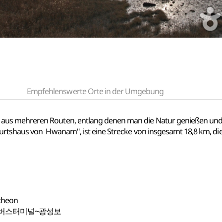
Empfehlenswerte Orte in der Umgebung
us mehreren Routen, entlang denen man die Natur genießen und g
urtshaus von Hwanam", ist eine Strecke von insgesamt 18,8 km, d
cheon
화버스터미널~광성보