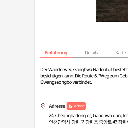
Einführung
Details
Karte
Der Wanderweg Ganghwa Nadeul-gil besteht a
besichtigen kann. Die Route 6, "Weg zum Geb
Gwangseongbo verbindet.
Adresse
Anfahrt
24, Cheonghadong-gil, Ganghwa-gun, In
인천광역시 강화군 강화읍 중앙로 43 강