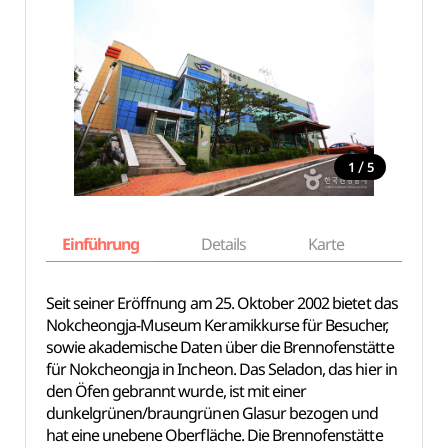
/
1
5
Einführung
Details
Karte
Empfe
Seit seiner Eröffnung am 25. Oktober 2002 bietet das
Nokcheongja-Museum Keramikkurse für Besucher,
sowie akademische Daten über die Brennofenstätte
für Nokcheongja in Incheon. Das Seladon, das hier in
den Öfen gebrannt wurde, ist mit einer
dunkelgrünen/braungrünen Glasur bezogen und
hat eine unebene Oberfläche. Die Brennofenstätte