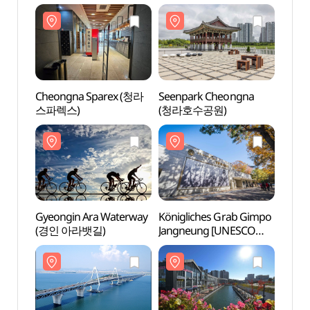
(인천아시아드주경기장)
(미타스야 료칸 호텔
(인천
인천서구청역점)
Cheongna Sparex (청라
Seenpark Cheongna
Seenp
스파렉스)
(청라호수공원)
(청라
Gyeongin Ara Waterway
Königliches Grab Gimpo
König
(경인 아라뱃길)
Jangneung [UNESCO
Jang
Weltkulturerbe] (김포
Weltk
장릉(인헌왕후) [유네스코
장릉(
세계문화유산])
세계문