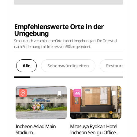
Empfehlenswerte Orte in der
Umgebung
Schaut euch verschiedene Orte in der Umgebung an! Die Orte sind
nach Entfernung im Umkreis von 50km geordnet.
Alle
Sehenswürdigkeiten
Restaurants
Incheon Asiad Main
Mitasuya Ryokan Hotel
Inche
Stadium
Incheon Seo-gu Office
Stadi