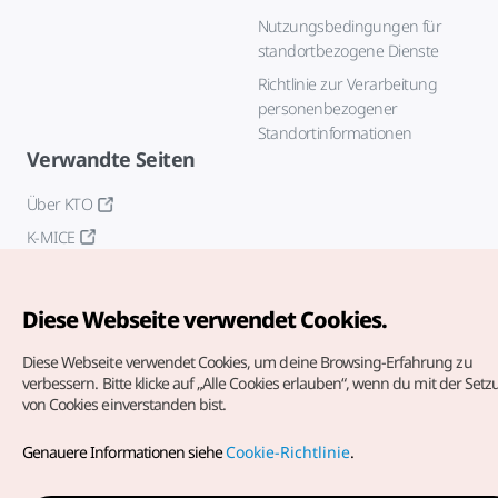
Nutzungsbedingungen für
standortbezogene Dienste
Richtlinie zur Verarbeitung
personenbezogener
Standortinformationen
Verwandte Seiten
Über KTO
K-MICE
Diese Webseite verwendet Cookies.
Diese Webseite verwendet Cookies, um deine Browsing-Erfahrung zu
verbessern.
Bitte klicke auf „Alle Cookies erlauben“, wenn du mit der Set
von Cookies einverstanden bist.
Copyrights (c) Korea Tourism Organization. Alle Rechte
vorbehalten.
Genauere Informationen siehe
Cookie-Richtlinie
.
Fehlermeldungen und Probleme mit der Webseite bitte an
die
offizielle E-Mail-Adresse