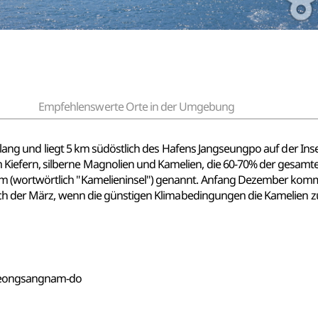
Empfehlenswerte Orte in der Umgebung
m lang und liegt 5 km südöstlich des Hafens Jangseungpo auf der Inse
efern, silberne Magnolien und Kamelien, die 60-70% der gesamte
 (wortwörtlich "Kamelieninsel") genannt. Anfang Dezember kommen
och der März, wenn die günstigen Klimabedingungen die Kamelien zu 
 Gyeongsangnam-do