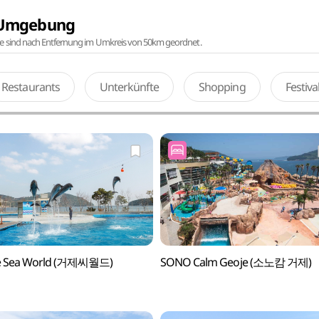
r Umgebung
te sind nach Entfernung im Umkreis von 50km geordnet.
Restaurants
Unterkünfte
Shopping
Festiv
e Sea World (거제씨월드)
SONO Calm Geoje (소노캄 거제)