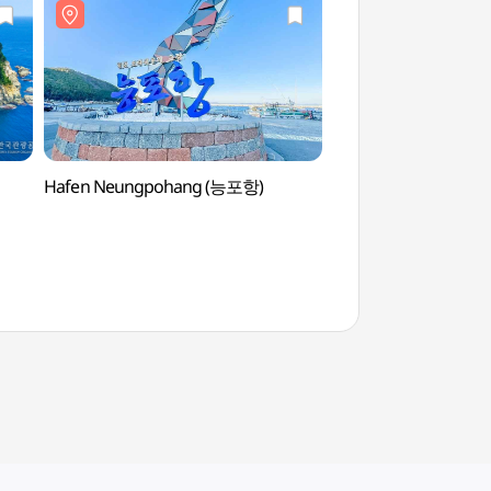
Hafen Neungpohang (능포항)
Strand Gujora 