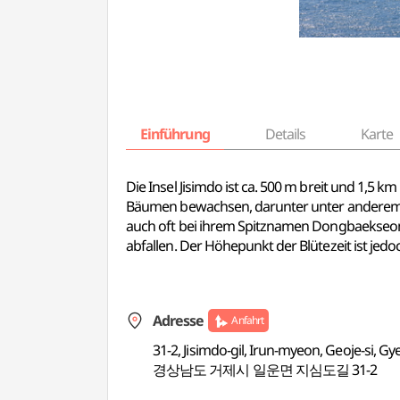
Einführung
Details
Karte
Die Insel Jisimdo ist ca. 500 m breit und 1,5 k
Bäumen bewachsen, darunter unter anderem Ki
auch oft bei ihrem Spitznamen Dongbaekseom
abfallen. Der Höhepunkt der Blütezeit ist jed
Adresse
Anfahrt
31-2, Jisimdo-gil, Irun-myeon, Geoje-si,
경상남도 거제시 일운면 지심도길 31-2