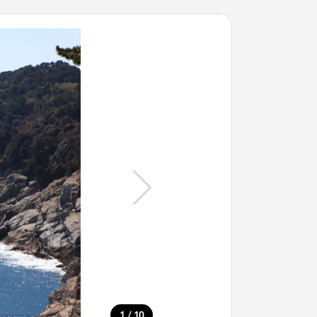
/
1
10