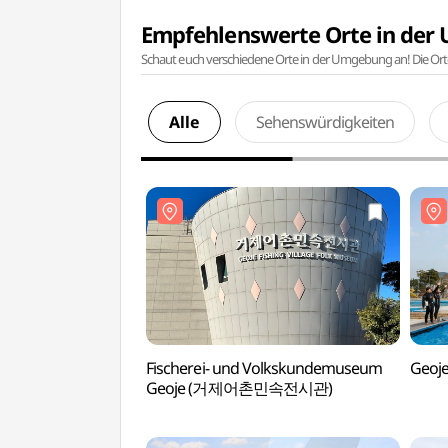
Empfehlenswerte Orte in de
Schaut euch verschiedene Orte in der Umgebung an! Die Or
Alle
Sehenswürdigkeiten
Fischerei- und Volkskundemuseum
Geoj
Geoje (거제어촌민속전시관)