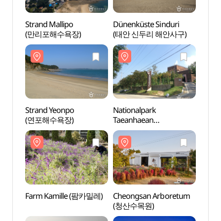
Strand Mallipo
Dünenküste Sinduri
Stran
(만리포해수욕장)
(태안 신두리 해안사구)
(만리
Strand Yeonpo
Nationalpark
Stran
(연포해수욕장)
Taeanhaean
(연포
(태안해안국립공원)
Farm Kamille (팜카밀레)
Cheongsan Arboretum
Farm
(청산수목원)