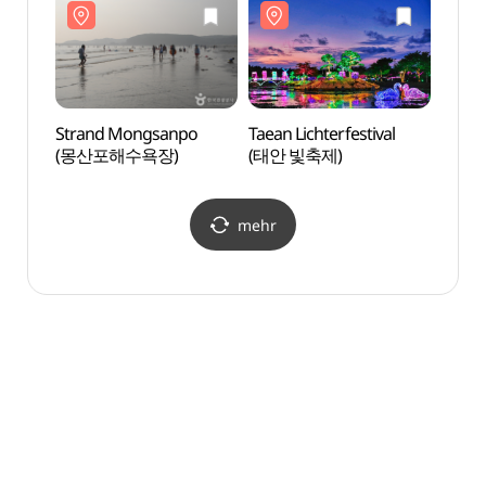
Strand Mongsanpo
Taean Lichterfestival
Stra
(몽산포해수욕장)
(태안 빛축제)
(몽산
mehr