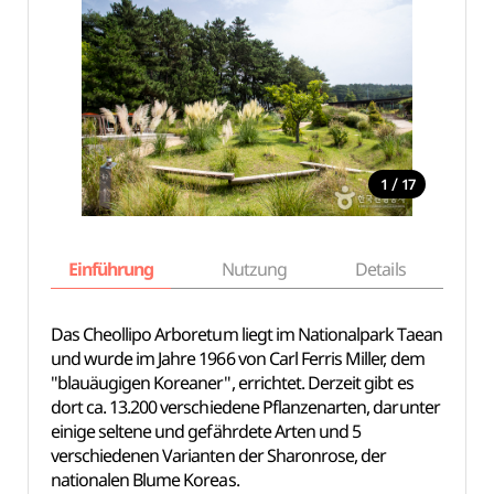
/
1
17
Einführung
Nutzung
Details
Ka
Das Cheollipo Arboretum liegt im Nationalpark Taean
und wurde im Jahre 1966 von Carl Ferris Miller, dem
"blauäugigen Koreaner", errichtet. Derzeit gibt es
dort ca. 13.200 verschiedene Pflanzenarten, darunter
einige seltene und gefährdete Arten und 5
verschiedenen Varianten der Sharonrose, der
nationalen Blume Koreas.