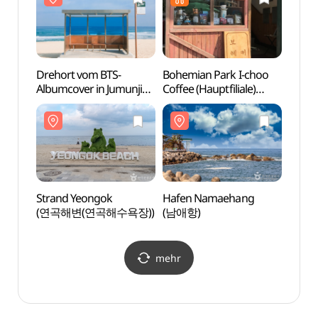
Drehort vom BTS-
Bohemian Park I-choo
Dreho
Albumcover in Jumunjin
Coffee (Hauptfiliale)
Album
(Bushaltestelle) (주문진읍
(보헤미안박이추커피본
(Bush
BTS 앨범사진 촬영지
점)
BTS
(버스정류장))
(버스
Strand Yeongok
Hafen Namaehang
Hafe
(연곡해변(연곡해수욕장))
(남애항)
(남애
mehr