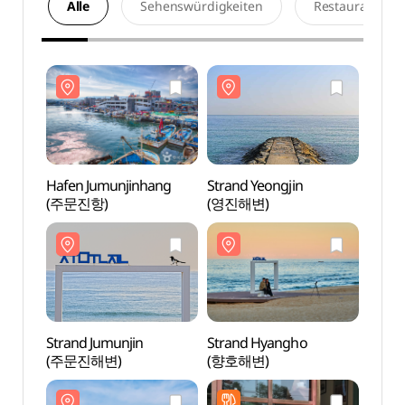
Alle
Sehenswürdigkeiten
Restaurants
Hafen Jumunjinhang
Strand Yeongjin
Hafen
(주문진항)
(영진해변)
(주문
Strand Jumunjin
Strand Hyangho
Stran
(주문진해변)
(향호해변)
(주문