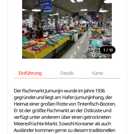
/
1
10
Einführung
Details
Karte
Empfe
Der Fischmarkt Jumunjin wurde im Jahre 1936
gegründet und liegt am Hafen Jumunjinhang, der
Heimat einer großen Flotte von Tintenfisch-Booten.
Er ist der größte Fischmarkt an der Ostküste und
verfügt unter anderem über einen getrockneten
Meeresfrüchte-Markt. Sowohl Koreaner als auch
Ausländer kommen gerne zu diesem traditionellen