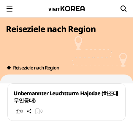
Reiseziele nach Region
Reiseziele nach Region
Unbemannter Leuchtturm Hajodae (하조대
무인등대)
0
0