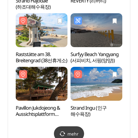
Strand Hajodae
REVERTY (리버티)
Rastst
(하조대해수욕장)
Brei
Raststätte am 38.
Surfyy Beach Yangyang
Stran
Breitengrad (38선휴게소)
(서피비치, 서핑(양양))
해수욕
Pavillon Jukdojeong &
Strand Ingu (인구
Hafe
Aussichtsplattform
해수욕장)
(남애
Jukdo (죽도정&죽도
전망대)
mehr