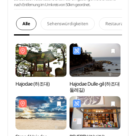
nach Entfernung im Umkreis von 50km geordnet.
Alle
Sehenswürdigkeiten
Restaurants
Hajodae (하조대)
Hajodae Dulle-gil (하조대
Hajo
둘레길)