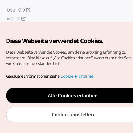
Über KTO
K-MICE
Diese Webseite verwendet Cookies.
Diese Webseite verwendet Cookies, um deine Browsing-Erfahrung zu
verbessern.
Bitte klicke auf „Alle Cookies erlauben“, wenn du mit der Set
von Cookies einverstanden bist.
Copyrights (c) Korea Tourism Organization. Alle Rechte
vorbehalten.
Genauere Informationen siehe
Cookie-Richtlinie
.
Fehlermeldungen und Probleme mit der Webseite bitte an
die
offizielle E-Mail-Adresse
german@knto.or.kr
Alle Cookies erlauben
Cookies einstellen