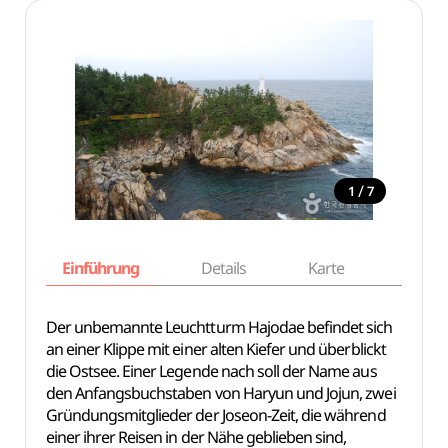
/
1
7
Einführung
Details
Karte
Empfe
Der unbemannte Leuchtturm Hajodae befindet sich
an einer Klippe mit einer alten Kiefer und überblickt
die Ostsee. Einer Legende nach soll der Name aus
den Anfangsbuchstaben von Haryun und Jojun, zwei
Gründungsmitglieder der Joseon-Zeit, die während
einer ihrer Reisen in der Nähe geblieben sind,