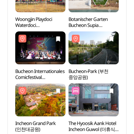
Woongjin Playdoci
Botanischer Garten
Buch
Waterdoci
Bucheon Supia
중앙공
(웅진플레이도시
(부천호수식물원 수피아)
워터도시)
Bucheon Internationales
Bucheon-Park (부천
Kultu
Comicfestival
중앙공원)
Kunst
(부천국제만화축제)
(인천
Incheon Grand Park
The Hyoosik Aank Hotel
Kind
(인천대공원)
Incheon Guwol (더휴식
(인천