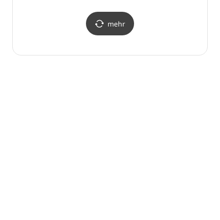
아늑호텔 인천구월점)
mehr