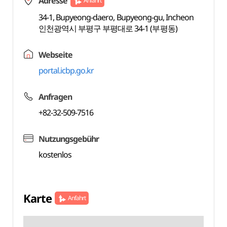
Adresse
Anfahrt
34-1, Bupyeong-daero, Bupyeong-gu, Incheon
인천광역시 부평구 부평대로 34-1 (부평동)
Webseite
portal.icbp.go.kr
Anfragen
+82-32-509-7516
Nutzungsgebühr
kostenlos
Karte
Anfahrt