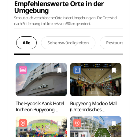
Empfehlenswerte Orte in der
Umgebung
Schaut euch verschiedene Orte in der Umgebung an! Die Orte sind
nach Entfernung im Umkreis von 50km geordnet.
Alle
Sehenswürdigkeiten
Restaurants
The Hyoosik Aank Hotel
Bupyeong Modoo Mall
Woong
Incheon Bupyeong
(Unterirdisches
Water
(더휴식 아늑호텔 인천
Einkaufszentrum
(웅
부평점)
Bupyeong) (부평모두몰
워터도
(부평지하도상가))