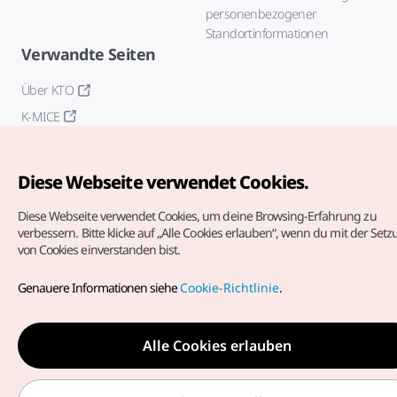
personenbezogener
Standortinformationen
Verwandte Seiten
Über KTO
K-MICE
Diese Webseite verwendet Cookies.
Diese Webseite verwendet Cookies, um deine Browsing-Erfahrung zu
verbessern.
Bitte klicke auf „Alle Cookies erlauben“, wenn du mit der Set
von Cookies einverstanden bist.
Copyrights (c) Korea Tourism Organization. Alle Rechte
vorbehalten.
Genauere Informationen siehe
Cookie-Richtlinie
.
Fehlermeldungen und Probleme mit der Webseite bitte an
die
offizielle E-Mail-Adresse
german@knto.or.kr
Alle Cookies erlauben