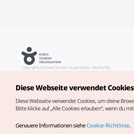
Copyrights (c) Korea Tourism Organization. Alle Rechte
vorbehalten.
Fehlermeldungen und Probleme mit der Webseite bitte an die
offizielle E-Mail-Adresse
Diese Webseite verwendet Cookies
german@knto.or.kr
Diese Webseite verwendet Cookies, um deine Brows
Bitte klicke auf „Alle Cookies erlauben“, wenn du mi
Genauere Informationen siehe
Cookie-Richtlinie
.