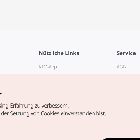
Nützliche Links
Service
KTO-App
AGB
Reisehotline 1330
FAQ
E-Books
Datenschut
.
Cookie-Ein
ing-Erfahrung zu verbessern.
Cookie-Rich
t der Setzung von Cookies einverstanden bist.
Nutzungsb
standortbe
Richtlinie 