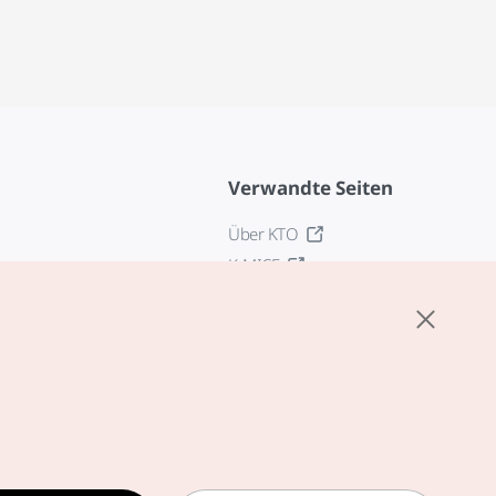
Verwandte Seiten
Über KTO
K-MICE
z
stellungen
tlinie
edingungen für
zogene Dienste
zur Verarbeitung