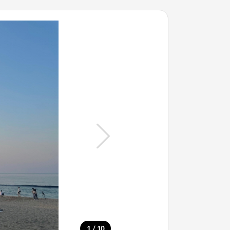
/
1
10