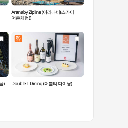
Aranaby Zipline (아라나비(스카이
Kaffeestraße Gang
어촌체험))
(강릉커피거리)
을)
Double T Dining (더블티 다이닝)
Dorf Chodang D