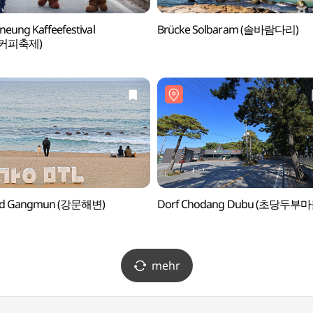
eung Kaffeefestival
Brücke Solbaram (솔바람다리)
커피축제)
nd Gangmun (강문해변)
Dorf Chodang Dubu (초당두부마
mehr