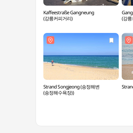
Kaffeestraße Gangneung
Gangn
(강릉커피거리)
(강릉
Strand Songjeong (송정해변
Stra
(송정해수욕장))