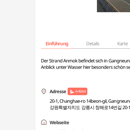
Einführung
Details
Karte
Der Strand Anmok befindet sich in Gangneung,
Anblick unter Wasser hier besonders schön sei
Adresse
Anfahrt
20-1, Changhae-ro 14beon-gil, Gangneun
강원특별자치도 강릉시 창해로14번길 20-
Webseite