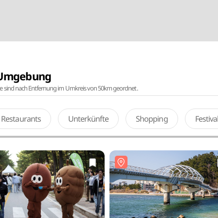
r Umgebung
te sind nach Entfernung im Umkreis von 50km geordnet.
Restaurants
Unterkünfte
Shopping
Festiv