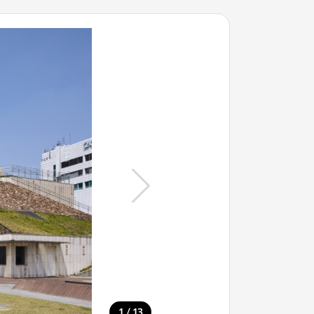
/
1
13