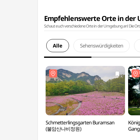
Empfehlenswerte Orte in de
Schaut euch verschiedene Orte in der Umgebung an! Die Or
Alle
Sehenswürdigkeiten
Schmetterlingsgarten Buramsan
König
(불암산나비정원)
Gang
Welt