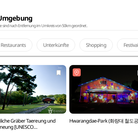
r Umgebung
te sind nach Entfernung im Umkreis von 50km geordnet.
Restaurants
Unterkünfte
Shopping
Festiv
liche Gräber Taereung und
Hwarangdae-Park (화랑대 철도
neung [UNESCO
kulturerbe] (서울 태릉(문정왕후)