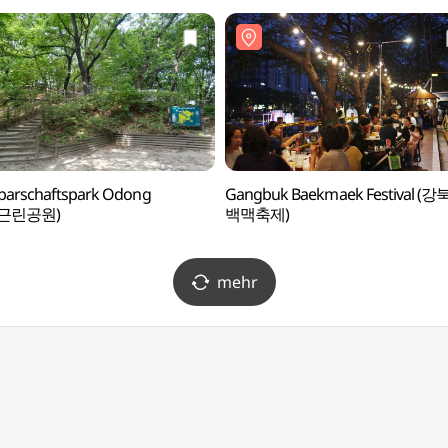
릉(인순왕후) [유네스코
화유산])
barschaftspark Odong
Gangbuk Baekmaek Festival (강
근린공원)
백맥축제)
mehr