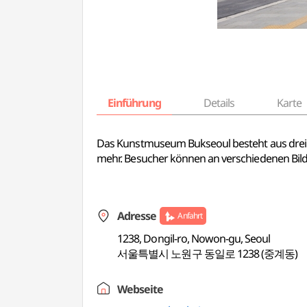
Einführung
Details
Karte
Das Kunstmuseum Bukseoul besteht aus drei 
mehr. Besucher können an verschiedenen Bil
Adresse
Anfahrt
1238, Dongil-ro, Nowon-gu, Seoul
서울특별시 노원구 동일로 1238 (중계동)
Webseite