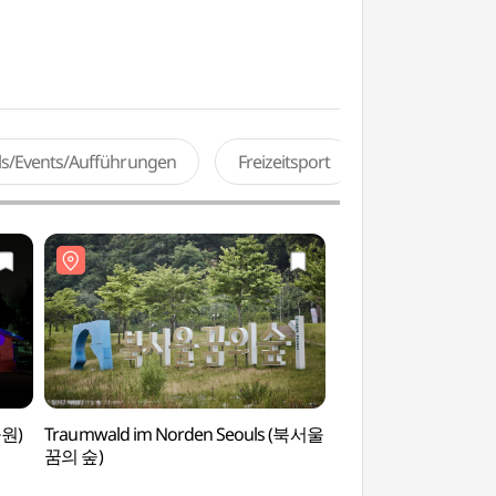
als/Events/Aufführungen
Freizeitsport
공원)
Traumwald im Norden Seouls (북서울
Schmetterlingsgar
꿈의 숲)
(불암산나비정원)