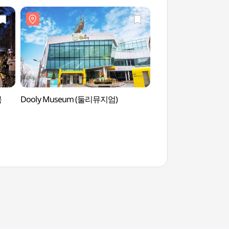
북
Dooly Museum (둘리뮤지엄)
Dream Forest Art 
아트센터)