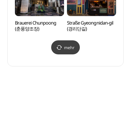
Brauerei Chunpoong
Straße Gyeongnidan-gil
Straß
(춘풍양조장)
(경리단길)
(경리
mehr