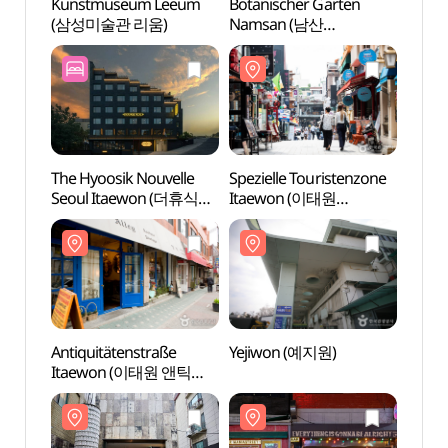
Kunstmuseum Leeum
Botanischer Garten
Kuns
(삼성미술관 리움)
Namsan (남산
(삼성
야외식물원)
The Hyoosik Nouvelle
Spezielle Touristenzone
Spezi
Seoul Itaewon (더휴식
Itaewon (이태원
Itae
누베르 서울 이태원점)
관광특구)
관광특
Antiquitätenstraße
Yejiwon (예지원)
Yeji
Itaewon (이태원 앤틱
가구 거리)