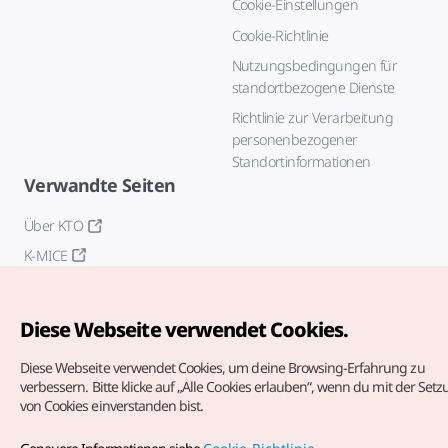
Cookie-Einstellungen
Cookie-Richtlinie
Nutzungsbedingungen für
standortbezogene Dienste
Richtlinie zur Verarbeitung
personenbezogener
Standortinformationen
Verwandte Seiten
Über KTO
K-MICE
Diese Webseite verwendet Cookies.
Diese Webseite verwendet Cookies, um deine Browsing-Erfahrung zu
verbessern.
Bitte klicke auf „Alle Cookies erlauben“, wenn du mit der Set
von Cookies einverstanden bist.
Copyrights (c) Korea Tourism Organization. Alle Rechte
vorbehalten.