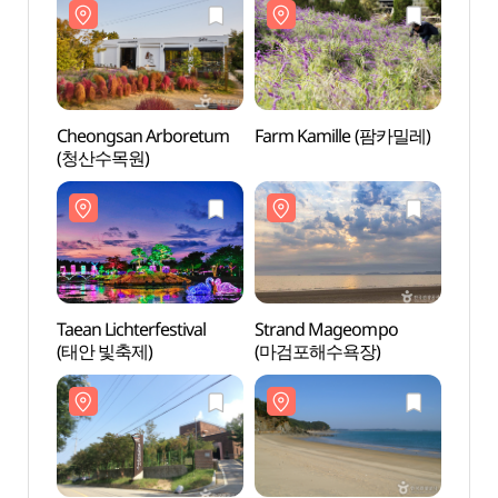
Cheongsan Arboretum
Farm Kamille (팜카밀레)
Cheo
(청산수목원)
(청산
Taean Lichterfestival
Strand Mageompo
Stra
(태안 빛축제)
(마검포해수욕장)
(마검