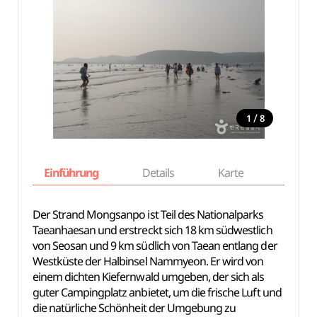
/
1
8
Einführung
Details
Karte
Empfe
Der Strand Mongsanpo ist Teil des Nationalparks
Taeanhaesan und erstreckt sich 18 km südwestlich
von Seosan und 9 km südlich von Taean entlang der
Westküste der Halbinsel Nammyeon. Er wird von
einem dichten Kiefernwald umgeben, der sich als
guter Campingplatz anbietet, um die frische Luft und
die natürliche Schönheit der Umgebung zu