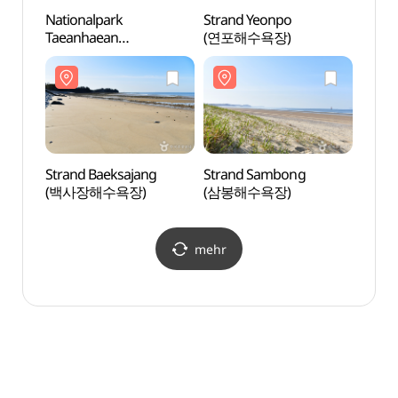
Nationalpark
Strand Yeonpo
Stran
Taeanhaean
(연포해수욕장)
(연포
(태안해안국립공원)
Strand Baeksajang
Strand Sambong
Stra
(백사장해수욕장)
(삼봉해수욕장)
(삼봉
mehr