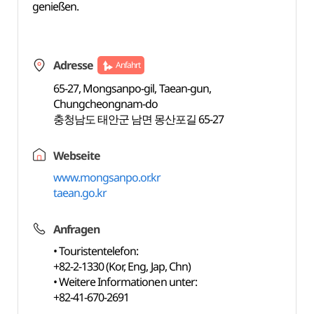
genießen.
Adresse
Anfahrt
65-27, Mongsanpo-gil, Taean-gun,
Chungcheongnam-do
충청남도 태안군 남면 몽산포길 65-27
Webseite
www.mongsanpo.or.kr
taean.go.kr
Anfragen
• Touristentelefon:
+82-2-1330 (Kor, Eng, Jap, Chn)
• Weitere Informationen unter:
+82-41-670-2691