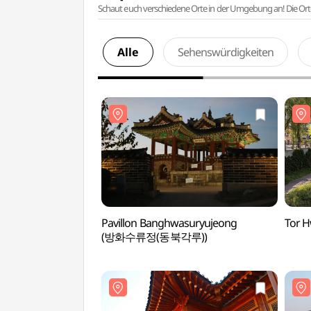
Schaut euch verschiedene Orte in der Umgebung an! Die Or
Alle
Sehenswürdigkeiten
Pavillon Banghwasuryujeong
Tor 
(방화수류정(동북각루))