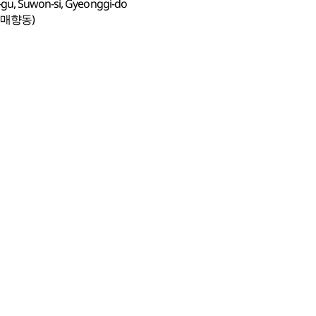
-gu, Suwon-si, Gyeonggi-do
(매향동)