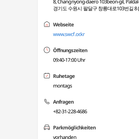
8, Changnyong-daero 103beon-gil, Paldal
경기도 수원시 팔달구 창룡대로103번길 8 
Webseite
www.swcf.or.kr
Öffnungszeiten
09:40-17:00 Uhr
Ruhetage
montags
Anfragen
+82-31-228-4686
Parkmöglichkeiten
vorhanden