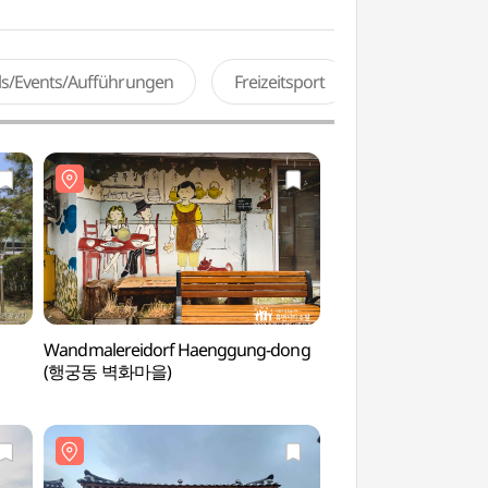
als/Events/Aufführungen
Freizeitsport
Wandmalereidorf Haenggung-dong
Pavillon Banghwasu
(행궁동 벽화마을)
(방화수류정(동북각루