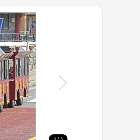
/
1
5