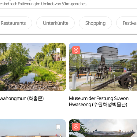
te sind nach Entfernung im Umkreis von 50km geordnet.
Restaurants
Unterkünfte
Shopping
Festiv
Hwahongmun (화홍문)
Museum der Festung Suwon
Hwaseong (수원화성박물관)