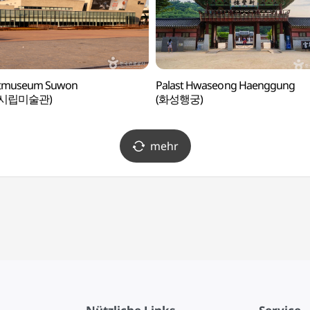
tmuseum Suwon
Palast Hwaseong Haenggung
시립미술관)
(화성행궁)
mehr