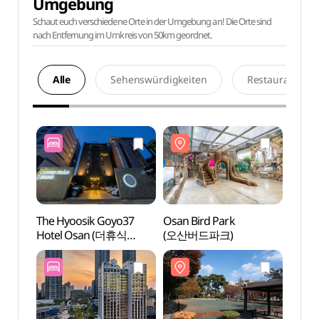
Umgebung
Schaut euch verschiedene Orte in der Umgebung an! Die Orte sind
nach Entfernung im Umkreis von 50km geordnet.
Alle
Sehenswürdigkeiten
Restaurants
The Hyoosik Goyo37
Osan Bird Park
Osan 
Hotel Osan (더휴식
(오산버드파크)
(오산
고요37호텔 오산점)