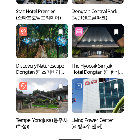
Staz Hotel Premier
Dongtan Central Park
Disco
(스타즈호텔프리미어)
(동탄센트럴파크)
Don
네이처
Discovery Naturescape
The Hyoosik Simjak
König
Dongtan (디스커버리
Hotel Dongtan (더휴식
Yung
네이처스케이프 동탄점)
심작호텔 동탄점)
Geoll
Weltk
융릉(
건릉(
[유네
Tempel Yongjusa (용주사
Living Power Center
Hunde
(화성))
(리빙파워센터)
Seenp
(기흥
반려