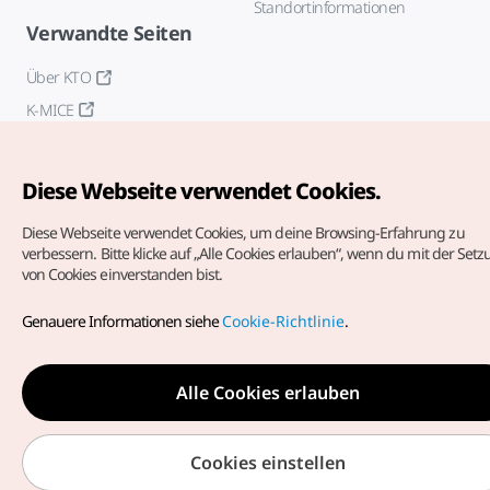
Standortinformationen
Verwandte Seiten
Über KTO
K-MICE
Diese Webseite verwendet Cookies.
Diese Webseite verwendet Cookies, um deine Browsing-Erfahrung zu
verbessern.
Bitte klicke auf „Alle Cookies erlauben“, wenn du mit der Set
von Cookies einverstanden bist.
Copyrights (c) Korea Tourism Organization. Alle Rechte
vorbehalten.
Genauere Informationen siehe
Cookie-Richtlinie
.
Fehlermeldungen und Probleme mit der Webseite bitte an
die
offizielle E-Mail-Adresse
german@knto.or.kr
Alle Cookies erlauben
Cookies einstellen