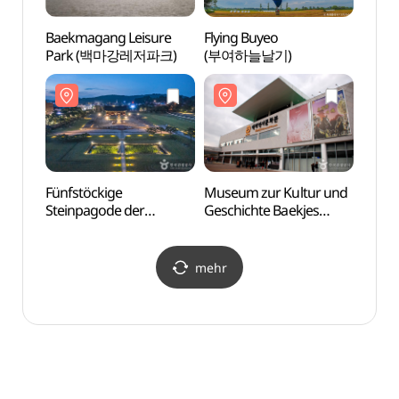
Baekmagang Leisure
Flying Buyeo
Fünfs
Park (백마강레저파크)
(부여하늘날기)
Stein
Tempe
Jeong
Welt
오층석
세계유
Fünfstöckige
Museum zur Kultur und
Baekj
Steinpagode der
Geschichte Baekjes
(백제
Tempelanlage
(백제역사문화관)
Jeongnimsaji [UNESCO
Welterbe] (부여 정림사지
mehr
오층석탑 [유네스코
세계유산])