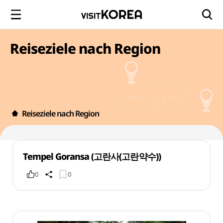
Reiseziele nach Region
Reiseziele nach Region
Tempel Goransa (고란사(고란약수))
0
0