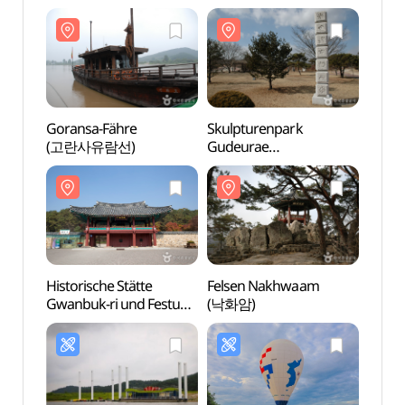
Goransa-Fähre
Skulpturenpark
Goran
(고란사유람선)
Gudeurae
(고란
(구드래조각공원)
Historische Stätte
Felsen Nakhwaam
Histor
Gwanbuk-ri und Festung
(낙화암)
Gwanb
Buyeo Busosanseong
Buyeo
[UNESCO Welterbe]
[UNES
(관북리유적과 부소산성
(관북
[유네스코 세계유산])
[유네