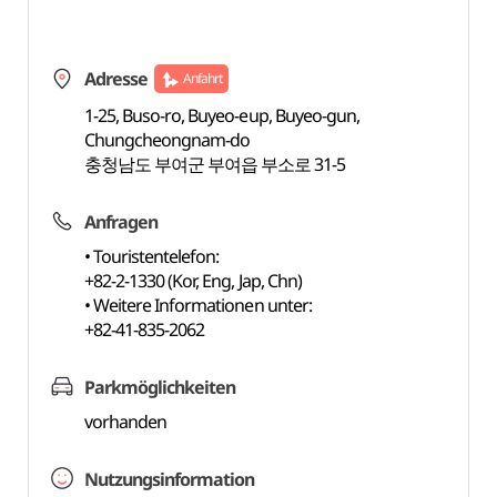
Adresse
Anfahrt
1-25, Buso-ro, Buyeo-eup, Buyeo-gun,
Chungcheongnam-do
충청남도 부여군 부여읍 부소로 31-5
Anfragen
• Touristentelefon:
+82-2-1330 (Kor, Eng, Jap, Chn)
• Weitere Informationen unter:
+82-41-835-2062
Parkmöglichkeiten
vorhanden
Nutzungsinformation