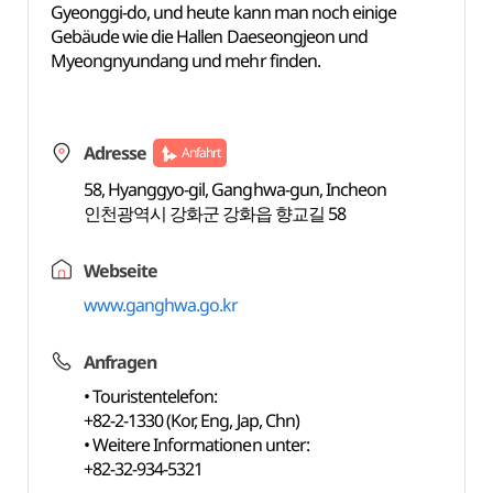
Gyeonggi-do, und heute kann man noch einige
Gebäude wie die Hallen Daeseongjeon und
Myeongnyundang und mehr finden.
Adresse
Anfahrt
58, Hyanggyo-gil, Ganghwa-gun, Incheon
인천광역시 강화군 강화읍 향교길 58
Webseite
www.ganghwa.go.kr
Anfragen
• Touristentelefon:
+82-2-1330 (Kor, Eng, Jap, Chn)
• Weitere Informationen unter:
+82-32-934-5321