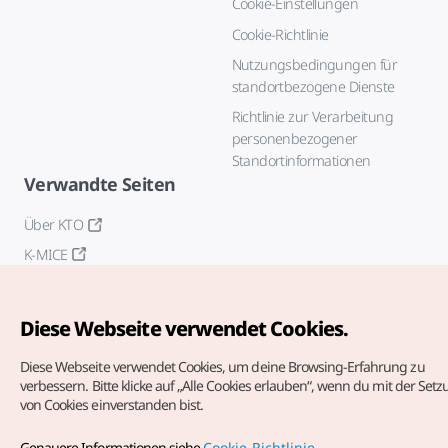
Cookie-Einstellungen
Cookie-Richtlinie
Nutzungsbedingungen für
standortbezogene Dienste
Richtlinie zur Verarbeitung
personenbezogener
Standortinformationen
Verwandte Seiten
Über KTO
K-MICE
Diese Webseite verwendet Cookies.
Diese Webseite verwendet Cookies, um deine Browsing-Erfahrung zu
verbessern.
Bitte klicke auf „Alle Cookies erlauben“, wenn du mit der Set
von Cookies einverstanden bist.
Copyrights (c) Korea Tourism Organization. Alle Rechte
vorbehalten.
Genauere Informationen siehe
Cookie-Richtlinie
.