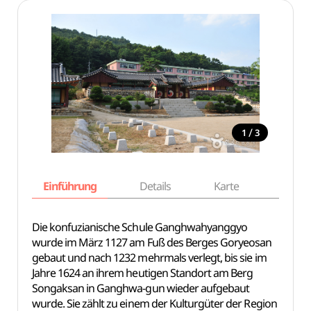
/
1
3
Einführung
Details
Karte
Empfe
Die konfuzianische Schule Ganghwahyanggyo
wurde im März 1127 am Fuß des Berges Goryeosan
gebaut und nach 1232 mehrmals verlegt, bis sie im
Jahre 1624 an ihrem heutigen Standort am Berg
Songaksan in Ganghwa-gun wieder aufgebaut
wurde. Sie zählt zu einem der Kulturgüter der Region