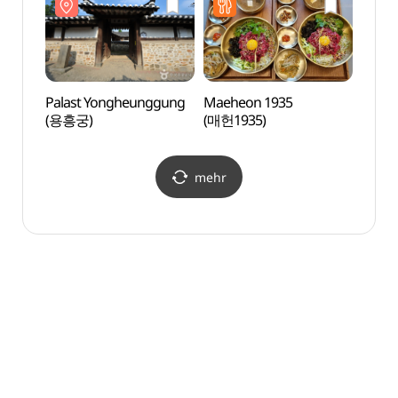
Hwanam ([강화 나들길
제6코스] 화남생가 가는
길)
Palast Yongheunggung
Maeheon 1935
Kultu
(용흥궁)
(매헌1935)
Hwam
(강화
mehr