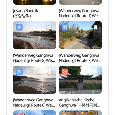
Joyang Bangjik
[Wanderweg Ganghwa
Angli
(조양방직)
Nadeul-gil Route 1] Weg
Gan
der Geschichte und
강화성
Kultur ([강화 나들길
제1코스]
심도역사문화길)
[Wanderweg Ganghwa
[Wanderweg Ganghwa
Festu
Nadeul-gil Route 8] Weg
Nadeul-gil Route 7] Weg
Gang
zu den Zugvögeln ([강화
zum Wattenmeer ([강화
(강화
나들길 제8코스] 철새
나들길 제7코스]
보러 가는 길)
낙조보러 가는 길)
[Wanderweg Ganghwa
Anglikanische Kirche
Pavil
Nadeul-gil Route 6] Weg
Ganghwa (대한성공회
(연미
zum Geburtshaus von
강화성당)