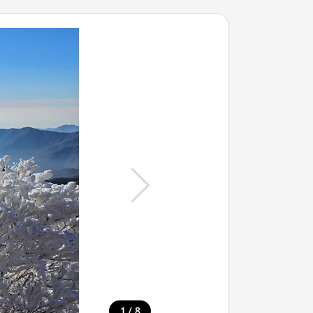
/
1
8