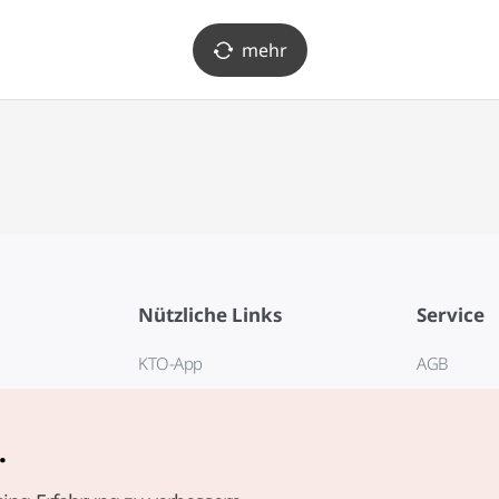
mehr
Nützliche Links
Service
KTO-App
AGB
Reisehotline 1330
FAQ
E-Books
Datenschut
.
Cookie-Ein