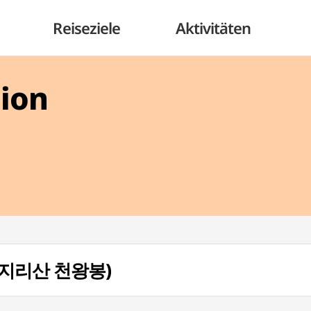
Reiseziele
Aktivitäten
gion
g (지리산 천왕봉)