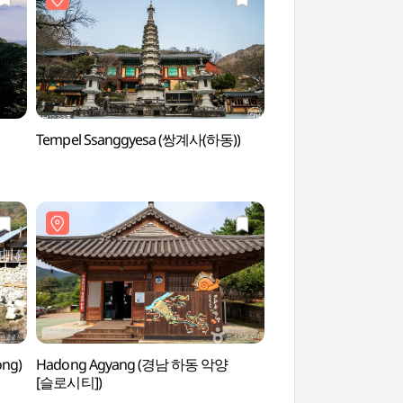
Tempel Ssanggyesa (쌍계사(하동))
Tal Chilseongyeg
ong)
Hadong Agyang (경남 하동 악양
Teemuseum Hadon
[슬로시티])
(하동야생차박물관)