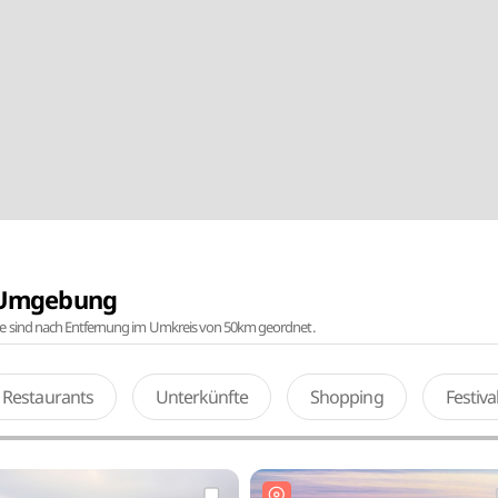
r Umgebung
te sind nach Entfernung im Umkreis von 50km geordnet.
Restaurants
Unterkünfte
Shopping
Festiv