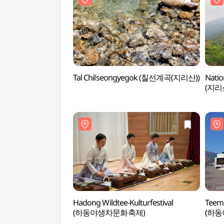
Tal Chilseongyegok (칠선계곡(지리산))
Natio
(지리
Hadong Wildtee-Kulturfestival
Teem
(하동야생차문화축제)
(하