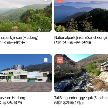
nalpark Jirisan (Hadong)
Nationalpark Jirisan (Sancheong)
산국립공원(하동))
(지리산국립공원(산청))
useum Hadong
Tal Baegundonggyegok (Sanche
동야생차박물관)
(백운동계곡(산청))