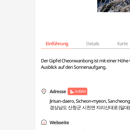
Einführung
Details
Karte
Der Gipfel Cheonwanbong ist mit einer Höhe 
Ausblick auf den Sonnenaufgang.
Adresse
Anfahrt
Jirisan-daero, Sicheon-myeon, Sancheo
경상남도 산청군 시천면 지리산대로 (일대)
Webseite