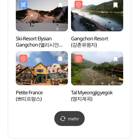
바이크)
Ski-Resort Elysian
Gangchon Resort
Petite
Gangchon (엘리시안
(강촌유원지)
(쁘띠
강촌 스키장)
Petite France
Tal Myeongjigyegok
Provi
(쁘띠프랑스)
(명지계곡)
(연인
mehr