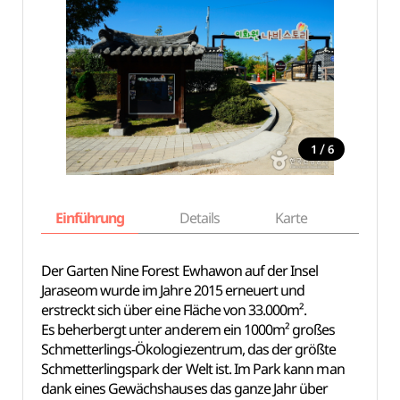
/
1
6
Einführung
Details
Karte
Empfe
Der Garten Nine Forest Ewhawon auf der Insel
Jaraseom wurde im Jahre 2015 erneuert und
erstreckt sich über eine Fläche von 33.000m².
Es beherbergt unter anderem ein 1000m² großes
Schmetterlings-Ökologiezentrum, das der größte
Schmetterlingspark der Welt ist. Im Park kann man
dank eines Gewächshauses das ganze Jahr über