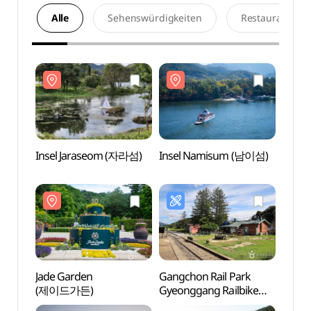
Alle
Sehenswürdigkeiten
Restaurants
Insel Jaraseom (자라섬)
Insel Namisum (남이섬)
Insel
Jade Garden
Gangchon Rail Park
Jade 
(제이드가든)
Gyeonggang Railbike
(제이
(강촌레일파크경강레일