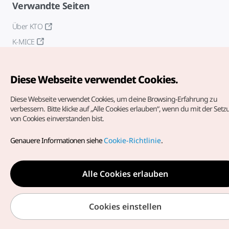
Verwandte Seiten
Über KTO
K-MICE
Diese Webseite verwendet Cookies.
Diese Webseite verwendet Cookies, um deine Browsing-Erfahrung zu
verbessern.
Bitte klicke auf „Alle Cookies erlauben“, wenn du mit der Set
von Cookies einverstanden bist.
Copyrights (c) Korea Tourism Organization. Alle Rechte
vorbehalten.
Genauere Informationen siehe
Cookie-Richtlinie
.
Fehlermeldungen und Probleme mit der Webseite bitte an
die
offizielle E-Mail-Adresse
german@knto.or.kr
Alle Cookies erlauben
Cookies einstellen