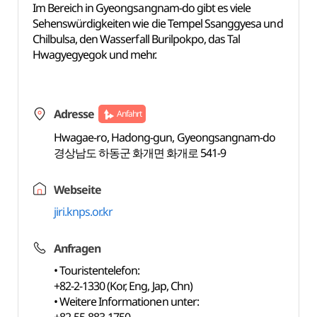
Im Bereich in Gyeongsangnam-do gibt es viele
Sehenswürdigkeiten wie die Tempel Ssanggyesa und
Chilbulsa, den Wasserfall Burilpokpo, das Tal
Hwagyegyegok und mehr.
Adresse
Anfahrt
Hwagae-ro, Hadong-gun, Gyeongsangnam-do
경상남도 하동군 화개면 화개로 541-9
Webseite
jiri.knps.or.kr
Anfragen
• Touristentelefon:
+82-2-1330 (Kor, Eng, Jap, Chn)
• Weitere Informationen unter: