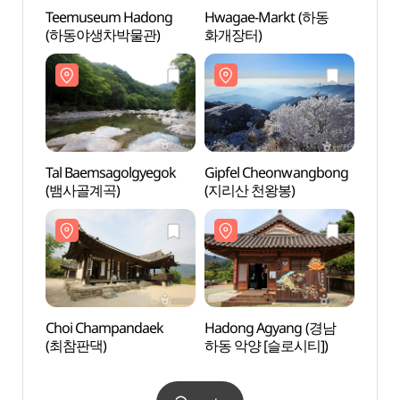
Teemuseum Hadong
Hwagae-Markt (하동
Tal B
(하동야생차박물관)
화개장터)
(뱀사
Tal Baemsagolgyegok
Gipfel Cheonwangbong
Choi
(뱀사골계곡)
(지리산 천왕봉)
(최참
Choi Champandaek
Hadong Agyang (경남
Teem
(최참판댁)
하동 악양 [슬로시티])
(매암