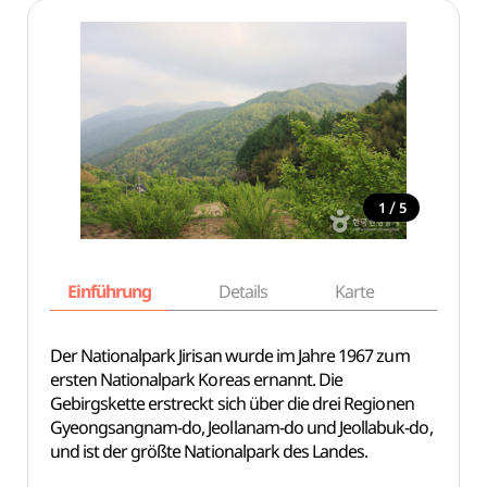
/
1
5
Einführung
Details
Karte
Empfe
Der Nationalpark Jirisan wurde im Jahre 1967 zum
ersten Nationalpark Koreas ernannt. Die
Gebirgskette erstreckt sich über die drei Regionen
Gyeongsangnam-do, Jeollanam-do und Jeollabuk-do,
und ist der größte Nationalpark des Landes.