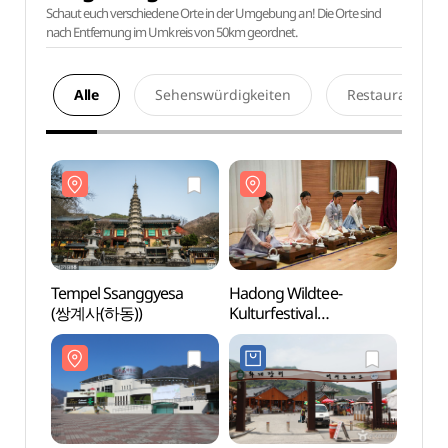
Schaut euch verschiedene Orte in der Umgebung an! Die Orte sind
nach Entfernung im Umkreis von 50km geordnet.
Alle
Sehenswürdigkeiten
Restaurants
Tempel Ssanggyesa
Hadong Wildtee-
Tempe
(쌍계사(하동))
Kulturfestival
(쌍계사
(하동야생차문화축제)