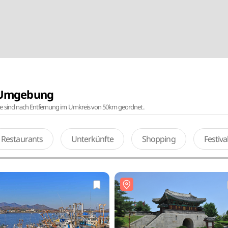
r Umgebung
te sind nach Entfernung im Umkreis von 50km geordnet.
Restaurants
Unterkünfte
Shopping
Festiv