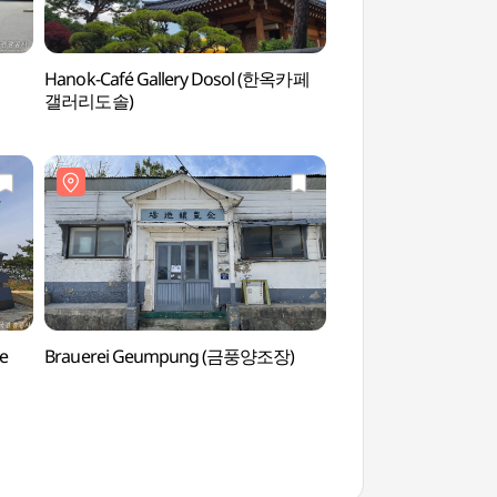
Hanok-Café Gallery Dosol (한옥카페
Ganghwa Haesoo L
갤러리도솔)
(강화해수랜드)
e
Brauerei Geumpung (금풍양조장)
Haeden-Museum