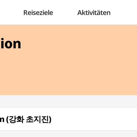
Reiseziele
Aktivitäten
gion
jin (강화 초지진)