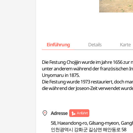
Einführung
Details
Karte
Die Festung Chojijin wurde im Jahre 1656 zur 
unter anderem während der französischen Inv
Unyomaru in 1875.
Die Festung wurde 1973 restauriert, doch m
die während der Joseon-Zeit verwendet wurden,
Adresse
Anfahrt
58, Haeandong-ro, Gilsang-myeon, Gang
인천광역시 강화군 길상면 해안동로 58