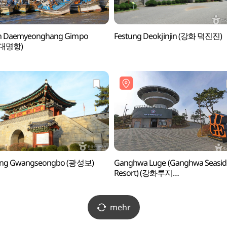
n Daemyeonghang Gimpo
Festung Deokjinjin (강화 덕진진)
대명항)
ung Gwangseongbo (광성보)
Ganghwa Luge (Ganghwa Seasid
Resort) (강화루지
(강화씨사이드리조트))
mehr