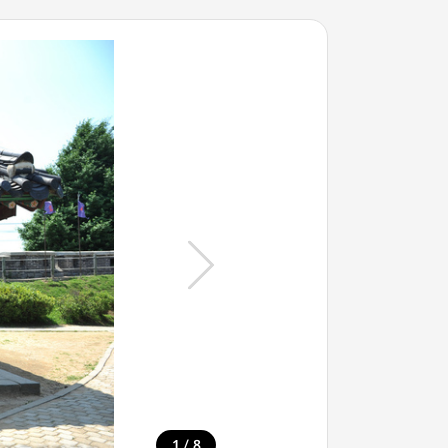
/
1
8