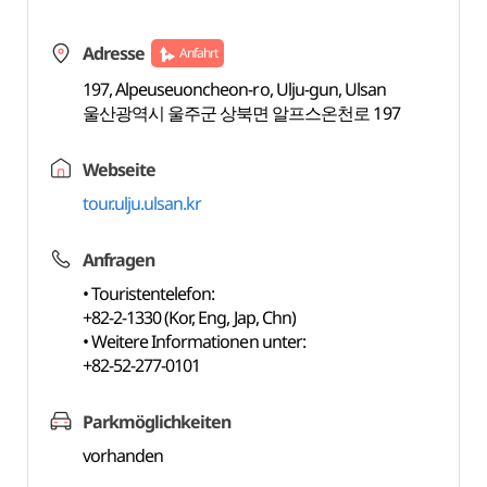
Adresse
Anfahrt
197, Alpeuseuoncheon-ro, Ulju-gun, Ulsan
울산광역시 울주군 상북면 알프스온천로 197
Webseite
tour.ulju.ulsan.kr
Anfragen
• Touristentelefon:
+82-2-1330 (Kor, Eng, Jap, Chn)
• Weitere Informationen unter:
+82-52-277-0101
Parkmöglichkeiten
vorhanden