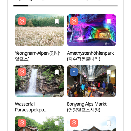
Yeongnam-Alpen (영남
Amethystenhöhlenpark
Yeon
알프스)
(자수정동굴나라)
알프스
Wasserfall
Eonyang Alps Markt
Wasse
Paraesopokpo
(언양알프스시장)
Para
(파래소폭포)
(파래