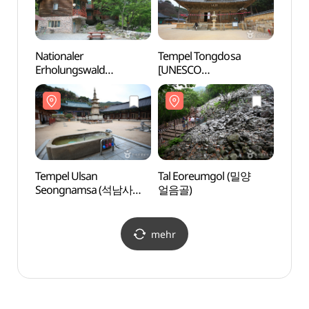
Nationaler
Tempel Tongdosa
Tempe
Erholungswald
[UNESCO
[UNE
Sinbulsan (국립
Weltkulturerbe] (통도사
Weltk
신불산폭포자연휴양림)
[유네스코 세계문화유산])
[유네
Tempel Ulsan
Tal Eoreumgol (밀양
Tal E
Seongnamsa (석남사
얼음골)
얼음골
(울산))
mehr