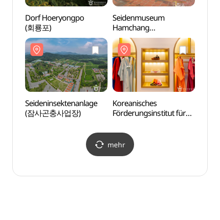
Dorf Hoeryongpo
Seidenmuseum
Dorf 
(회룡포)
Hamchang
(회룡
(함창명주박물관)
Seideninsektenanlage
Koreanisches
Seide
(잠사곤충사업장)
Förderungsinstitut für
(잠사
Hanbok
(한국한복진흥원)
mehr