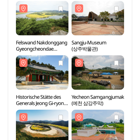
Felswand Nakdonggang
Sangju-Museum
Fels
Gyeongcheondae
(상주박물관)
Gyeo
(낙동강 경천대(경천대
(낙동
전망대))
전망대
Historische Stätte des
Yecheon Samgangjumak
Histor
Generals Jeong Gi-ryong
(예천 삼강주막)
Gener
(Tempel Chunguisa)
(Temp
(정기룡장군유적지
(정
(충의사))
(충의사