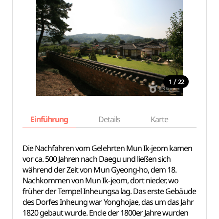
/
1
22
Einführung
Details
Karte
Empfe
Die Nachfahren vom Gelehrten Mun Ik-jeom kamen
vor ca. 500 Jahren nach Daegu und ließen sich
während der Zeit von Mun Gyeong-ho, dem 18.
Nachkommen von Mun Ik-jeom, dort nieder, wo
früher der Tempel Inheungsa lag. Das erste Gebäude
des Dorfes Inheung war Yonghojae, das um das Jahr
1820 gebaut wurde. Ende der 1800er Jahre wurden