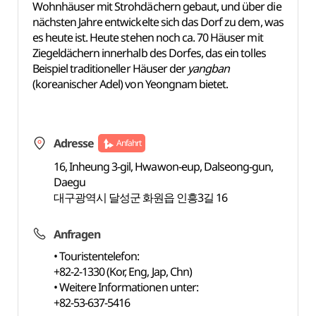
Wohnhäuser mit Strohdächern gebaut, und über die
nächsten Jahre entwickelte sich das Dorf zu dem, was
es heute ist. Heute stehen noch ca. 70 Häuser mit
Ziegeldächern innerhalb des Dorfes, das ein tolles
Beispiel traditioneller Häuser der
yangban
(koreanischer Adel) von Yeongnam bietet.
Adresse
Anfahrt
16, Inheung 3-gil, Hwawon-eup, Dalseong-gun,
Daegu
대구광역시 달성군 화원읍 인흥3길 16
Anfragen
• Touristentelefon:
+82-2-1330 (Kor, Eng, Jap, Chn)
• Weitere Informationen unter:
+82-53-637-5416