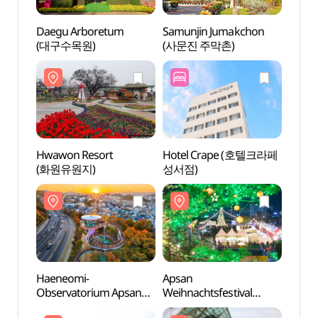
Daegu Arboretum
Samunjin Jumakchon
Daeg
(대구수목원)
(사문진 주막촌)
(대구
Hwawon Resort
Hotel Crape (호텔크라페
Hwaw
(화원유원지)
성서점)
(화원
Haeneomi-
Apsan
Kultu
Observatorium Apsan
Weihnachtsfestival
Kunst
(앞산 해넘이전망대)
(앞산크리스마스축제)
(대구