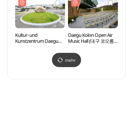
Kultur- und
Daegu Kolon Open Air
Gopc
Kunstzentrum Daegu
Music Hall (대구 코오롱
Anji
(대구문화예술회관)
야외음악당)
곱창골
mehr