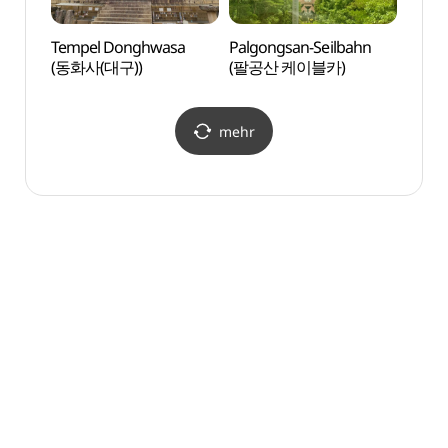
Tempel Donghwasa
Palgongsan-Seilbahn
Palgo
(동화사(대구))
(팔공산 케이블카)
(팔공
mehr