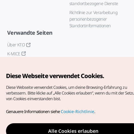
standortbezogene Dienste
Richtlinie zur Verarbeitung
personenbezogener
Standortinformationen
Verwandte Seiten
Über KTO
K-MICE
Diese Webseite verwendet Cookies.
Diese Webseite verwendet Cookies, um deine Browsing-Erfahrung zu
verbessern.
Bitte klicke auf „Alle Cookies erlauben“, wenn du mit der Set
von Cookies einverstanden bist.
Copyrights (c) Korea Tourism Organization. Alle Rechte
vorbehalten.
Genauere Informationen siehe
Cookie-Richtlinie
.
Fehlermeldungen und Probleme mit der Webseite bitte an
die
offizielle E-Mail-Adresse
german@knto.or.kr
Alle Cookies erlauben