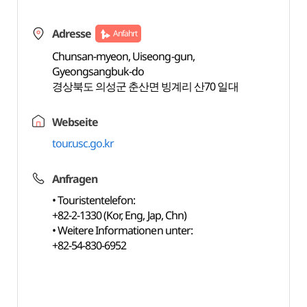
Adresse
Anfahrt
Chunsan-myeon, Uiseong-gun,
Gyeongsangbuk-do
경상북도 의성군 춘산면 빙계리 산70 일대
Webseite
tour.usc.go.kr
Anfragen
• Touristentelefon:
+82-2-1330 (Kor, Eng, Jap, Chn)
• Weitere Informationen unter:
+82-54-830-6952