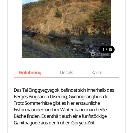
/
1
10
Einführung
Details
Karte
Empfe
Das Tal Binggyegyegok befindet sich innerhalb des
Berges Bingsan in Uiseong, Gyeongsangbuk-do.
Trotz Sommerhitze gibt es hier erstaunliche
Eisformationen und im Winter kann man heiße
Bäche finden. Es enthält auch eine fünfstöckige
Ganitpagode aus der frühen Goryeo-Zeit.