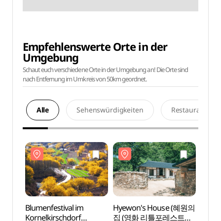
Empfehlenswerte Orte in der
Umgebung
Schaut euch verschiedene Orte in der Umgebung an! Die Orte sind
nach Entfernung im Umkreis von 50km geordnet.
Alle
Sehenswürdigkeiten
Restaurants
Blumenfestival im
Hyewon's House (혜원의
Hyew
Kornelkirschdorf
집 (영화 리틀포레스트
집 (