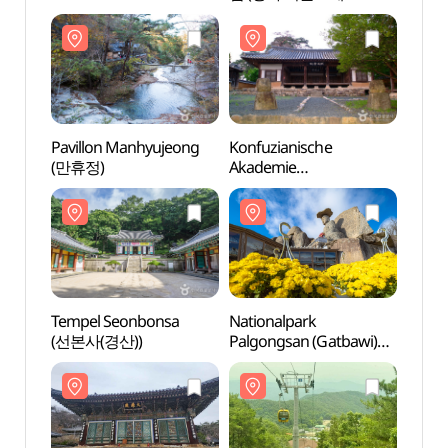
(산수유마을꽃맞이행사)
촬영지))
촬영지
Pavillon Manhyujeong
Konfuzianische
Konfu
(만휴정)
Akademie
Akad
Mukgyeseowon &
Mukg
Familiensitz Mukgye des
Famil
Andong Kim Clans
Andon
(묵계서원 및 안동김씨
(묵계
묵계종택)
묵계종
Tempel Seonbonsa
Nationalpark
Natio
(선본사(경산))
Palgongsan (Gatbawi)
Palgo
(팔공산국립공원
(팔
(갓바위지구))
(갓바