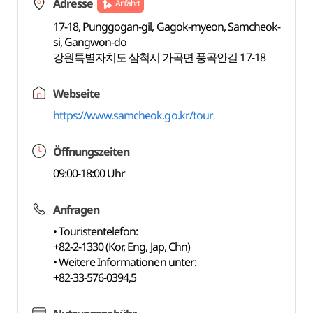
Adresse
Anfahrt
17-18, Punggogan-gil, Gagok-myeon, Samcheok-
si, Gangwon-do
강원특별자치도 삼척시 가곡면 풍곡안길 17-18
Webseite
https://www.samcheok.go.kr/tour
Öffnungszeiten
09:00-18:00 Uhr
Anfragen
• Touristentelefon:
+82-2-1330 (Kor, Eng, Jap, Chn)
• Weitere Informationen unter:
+82-33-576-0394,5