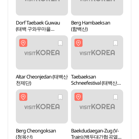
Dorf Taebaek Guwau
Berg Hambaeksan
Dorf 
(태백 구와우마을
(함백산)
(태백
(고원자생식물원))
(고원
Altar Cheonjedan (태백산
Taebaeksan
Altar
천제단)
Schneefestival (태백산
천제단
눈축제)
Berg Cheongoksan
Baekdudaegan-Zug (V-
Baekd
(청옥산)
Train) (백두대간협곡열차
Tra