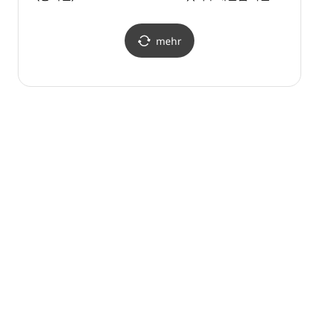
(V-트레인))
(V-트
mehr