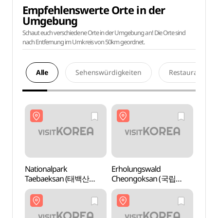
Empfehlenswerte Orte in der
Umgebung
Schaut euch verschiedene Orte in der Umgebung an! Die Orte sind
nach Entfernung im Umkreis von 50km geordnet.
Alle
Sehenswürdigkeiten
Restaurants
Nationalpark
Erholungswald
Natio
Taebaeksan (태백산
Cheongoksan (국립
Taeb
국립공원)
청옥산자연휴양림)
국립공