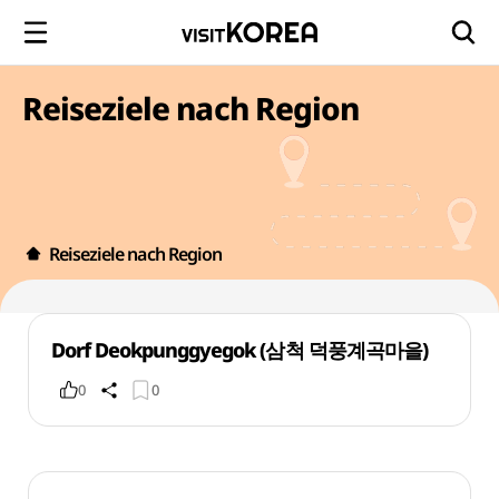
Reiseziele nach Region
Reiseziele nach Region
Dorf Deokpunggyegok (삼척 덕풍계곡마을)
0
0