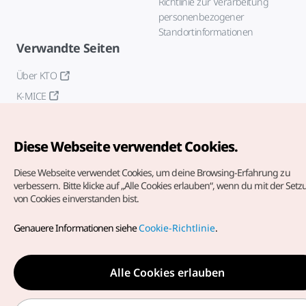
Richtlinie zur Verarbeitung
personenbezogener
Standortinformationen
Verwandte Seiten
Über KTO
K-MICE
Diese Webseite verwendet Cookies.
Diese Webseite verwendet Cookies, um deine Browsing-Erfahrung zu
verbessern.
Bitte klicke auf „Alle Cookies erlauben“, wenn du mit der Set
von Cookies einverstanden bist.
Copyrights (c) Korea Tourism Organization. Alle Rechte
vorbehalten.
Genauere Informationen siehe
Cookie-Richtlinie
.
Fehlermeldungen und Probleme mit der Webseite bitte an
die
offizielle E-Mail-Adresse
german@knto.or.kr
Alle Cookies erlauben