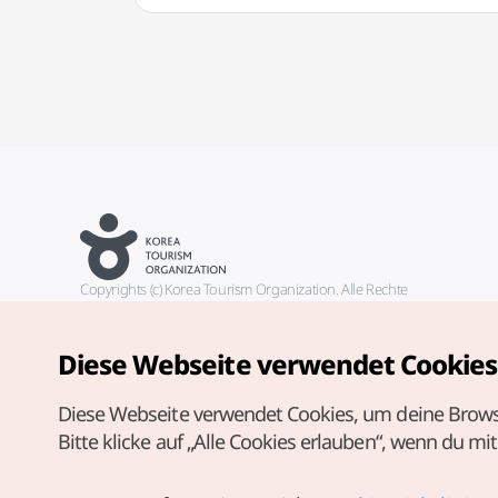
Copyrights (c) Korea Tourism Organization. Alle Rechte
vorbehalten.
Fehlermeldungen und Probleme mit der Webseite bitte an die
offizielle E-Mail-Adresse
Diese Webseite verwendet Cookies
german@knto.or.kr
Diese Webseite verwendet Cookies, um deine Brows
Bitte klicke auf „Alle Cookies erlauben“, wenn du mi