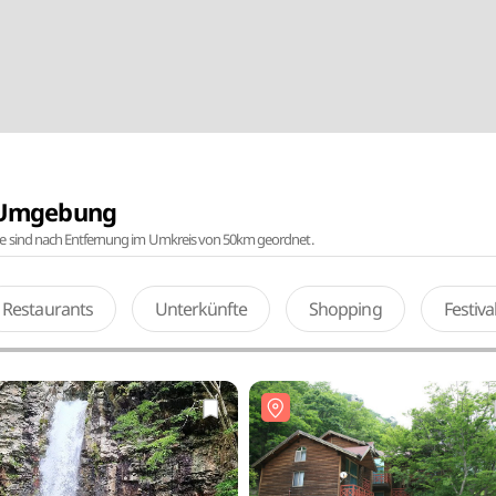
r Umgebung
te sind nach Entfernung im Umkreis von 50km geordnet.
Restaurants
Unterkünfte
Shopping
Festiv