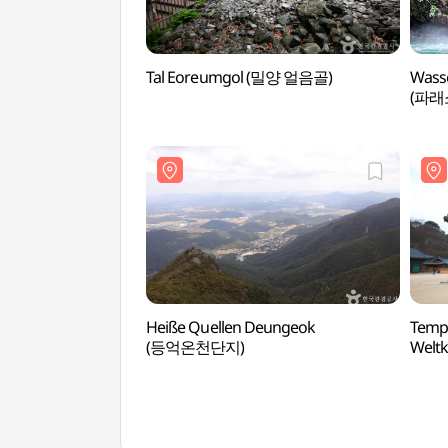
Tal Eoreumgol (밀양 얼음골)
Wasse
(파래
Heiße Quellen Deungeok
Temp
(등억온천단지)
Welt
세계문