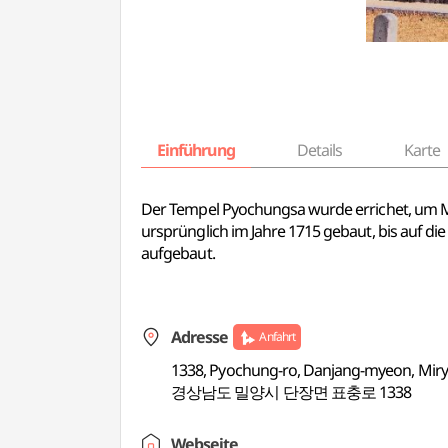
Einführung
Details
Karte
Der Tempel Pyochungsa wurde errichet, um Mö
ursprünglich im Jahre 1715 gebaut, bis auf d
aufgebaut.
Adresse
Anfahrt
1338, Pyochung-ro, Danjang-myeon, Mir
경상남도 밀양시 단장면 표충로 1338
Webseite