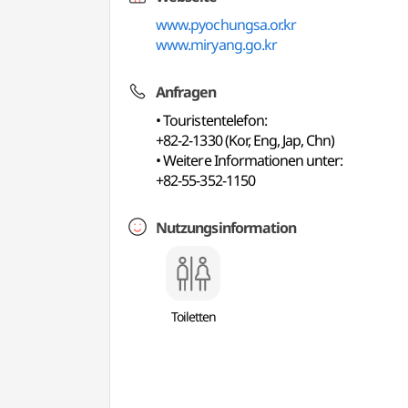
www.pyochungsa.or.kr
www.miryang.go.kr
Anfragen
• Touristentelefon:
+82-2-1330 (Kor, Eng, Jap, Chn)
• Weitere Informationen unter:
+82-55-352-1150
Nutzungsinformation
Toiletten