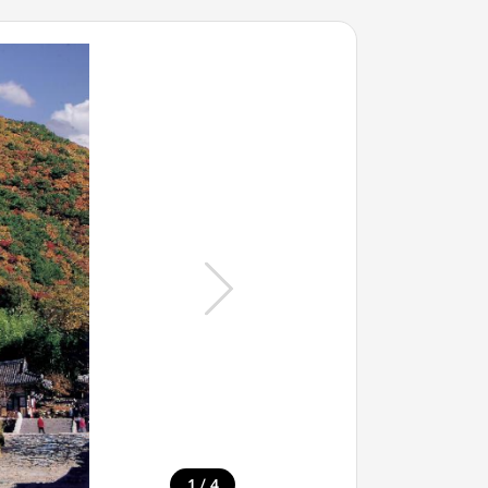
/
1
4