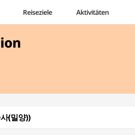
Reiseziele
Aktivitäten
gion
충사(밀양))