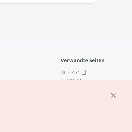
Verwandte Seiten
Über KTO
K-MICE
z
stellungen
tlinie
edingungen für
zogene Dienste