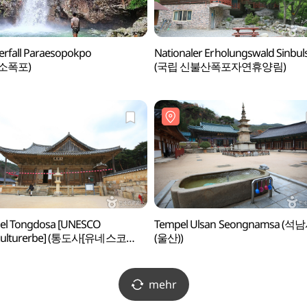
rfall Paraesopokpo
Nationaler Erholungswald Sinbul
소폭포)
(국립 신불산폭포자연휴양림)
el Tongdosa [UNESCO
Tempel Ulsan Seongnamsa (석
kulturerbe] (통도사[유네스코
(울산))
화유산])
mehr