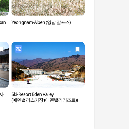
san
Yeongnam-Alpen (영남 알프스)
Tal Eoreumgol (밀
남사
Ski-Resort Eden Valley
Heiße Quellen Deu
(에덴밸리스키장 (에덴밸리리조트))
(등억온천단지)