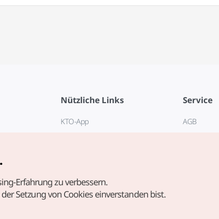
Nützliche Links
Service
KTO-App
AGB
Reisehotline 1330
FAQ
E-Books
Datenschut
.
Cookie-Ein
ing-Erfahrung zu verbessern.
Cookie-Rich
t der Setzung von Cookies einverstanden bist.
Nutzungsb
standortbe