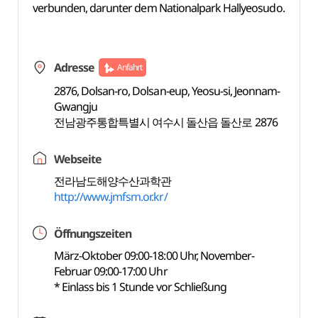
verbunden, darunter dem Nationalpark Hallyeosudo.
Adresse
Anfahrt
2876, Dolsan-ro, Dolsan-eup, Yeosu-si, Jeonnam-
Gwangju
전남광주통합특별시 여수시 돌산읍 돌산로 2876
Webseite
전라남도해양수산과학관
http://www.jmfsm.or.kr/
Öffnungszeiten
März-Oktober 09:00-18:00 Uhr, November-
Februar 09:00-17:00 Uhr
* Einlass bis 1 Stunde vor Schließung