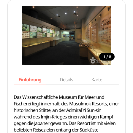
/
1
8
Einführung
Details
Karte
Empfe
Das Wissenschaftliche Museum für Meer und
Fischerei liegt innerhalb des Musulmok Resorts, einer
historischen Stätte, an der Admiral Yi Sun-sin
während des Imjin-Krieges einen wichtigen Kampf
gegen die Japaner gewann. Das Resort ist mit vielen
beliebten Reisezielen entlang der Südküste