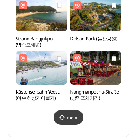
Strand Bangjukpo
Dolsan-Park (돌산공원)
Stran
(방죽포해변)
(방죽
Küstenseilbahn Yeosu
Nangmanpocha-Straße
Küste
(여수 해상케이블카)
(낭만포차거리)
(여수
mehr