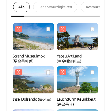
Alle
Sehenswürdigkeiten
Restaurants
Strand Museulmok
Yeosu Art Land
Stran
(무슬목해변)
(여수예술랜드)
(무슬
Insel Dolsando (돌산도)
Leuchtturm Keunkkeut
Insel
(큰끝등대)