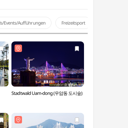
als/Events/Aufführungen
Freizeitsport
Stadtwald Uam-dong (우암동 도시숲)
Busan-Museum (