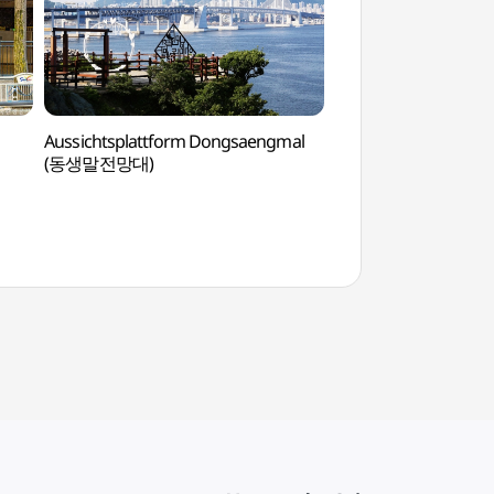
Aussichtsplattform Dongsaengmal
Ppangcheon-dong
(동생말전망대)