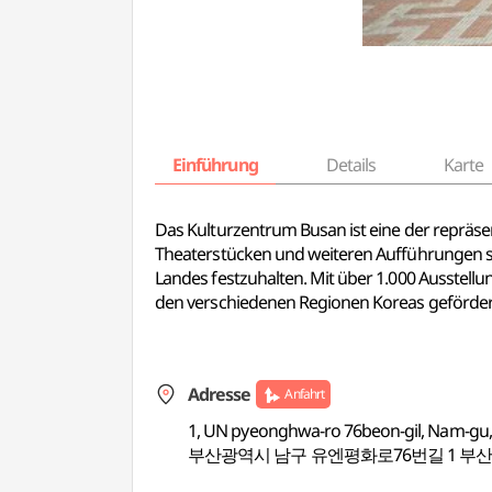
Einführung
Details
Karte
Das Kulturzentrum Busan ist eine der repräsen
Theaterstücken und weiteren Aufführungen sta
Landes festzuhalten. Mit über 1.000 Ausstell
den verschiedenen Regionen Koreas geförder
Adresse
Anfahrt
1, UN pyeonghwa-ro 76beon-gil, Nam-gu
부산광역시 남구 유엔평화로76번길 1 부