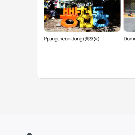
Ppangcheon-dong (빵천동)
Dom