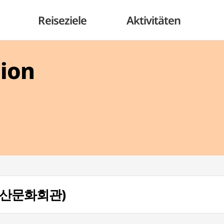
Reiseziele
Aktivitäten
gion
 (부산문화회관)