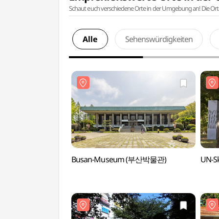
Schaut euch verschiedene Orte in der Umgebung an! Die Or
Alle
Sehenswürdigkeiten
Busan-Museum (부산박물관)
UN-S