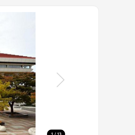
/
1
13