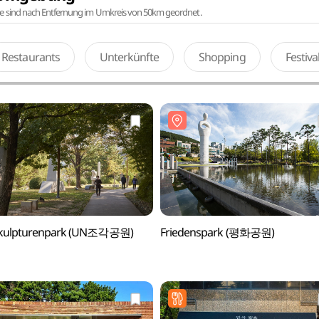
te sind nach Entfernung im Umkreis von 50km geordnet.
Restaurants
Unterkünfte
Shopping
Festiv
kulpturenpark (UN조각공원)
Friedenspark (평화공원)