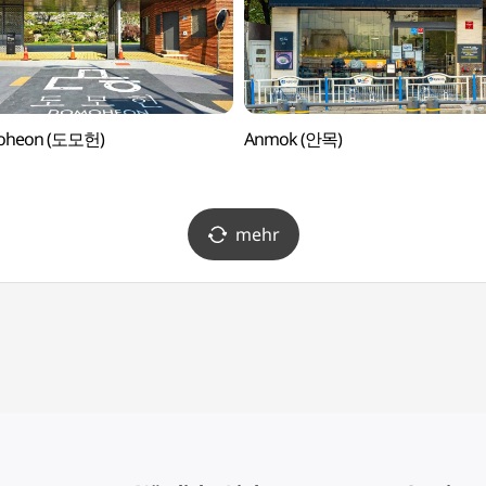
oheon (도모헌)
Anmok (안목)
mehr