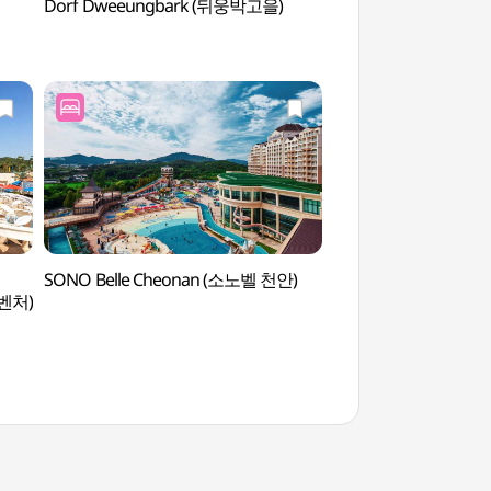
Dorf Dweeungbark (뒤웅박고을)
Konfuzianische Schu
Jeonuihyanggyo 
SONO Belle Cheonan (소노벨 천안)
Naturpark Gobo
벤처)