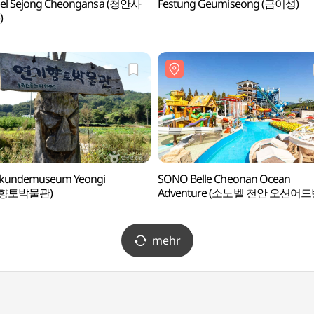
el Sejong Cheongansa (청안사
Festung Geumiseong (금이성)
)
skundemuseum Yeongi
SONO Belle Cheonan Ocean
향토박물관)
Adventure (소노벨 천안 오션어드
mehr