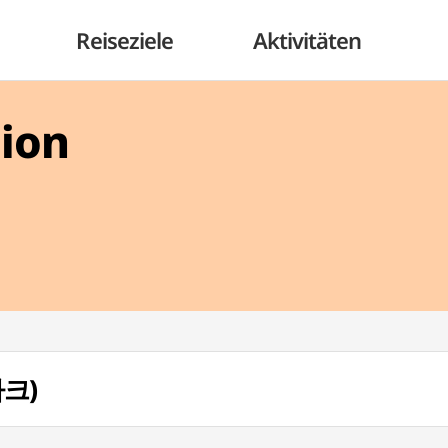
Reiseziele
Aktivitäten
gion
파크)