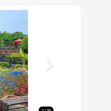
/
1
10