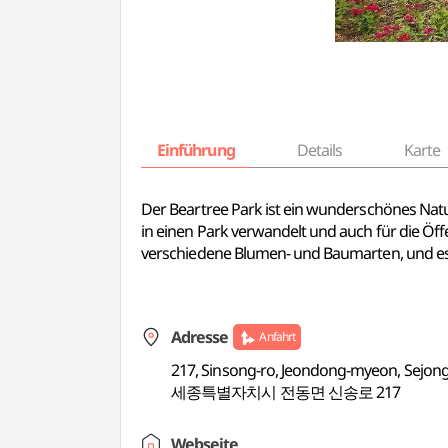
Einführung
Details
Karte
Der Beartree Park ist ein wunderschönes Natu
in einen Park verwandelt und auch für die Öff
verschiedene Blumen- und Baumarten, und es
Adresse
Anfahrt
217, Sinsong-ro, Jeondong-myeon, Sejong
세종특별자치시 전동면 신송로 217
Webseite