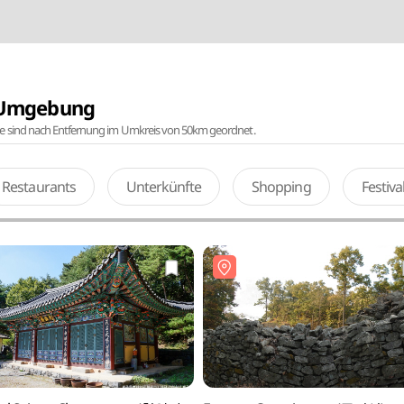
r Umgebung
te sind nach Entfernung im Umkreis von 50km geordnet.
Restaurants
Unterkünfte
Shopping
Festiv