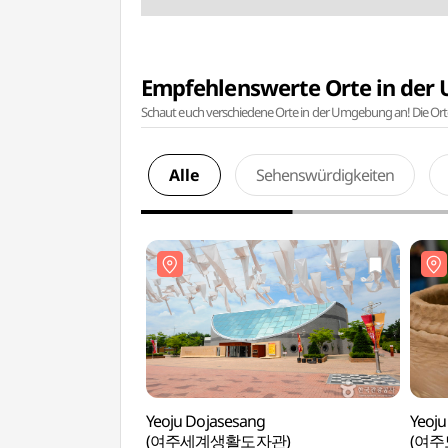
Empfehlenswerte Orte in de
Schaut euch verschiedene Orte in der Umgebung an! Die Or
Alle
Sehenswürdigkeiten
Yeoju Dojasesang
Yeoju
(여주세계생활도자관)
(여주