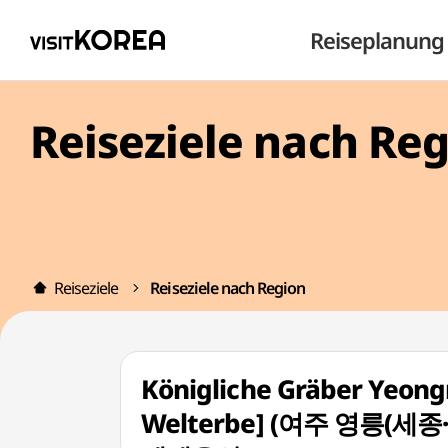
Reiseplanung
Reiseziele nach Re
Reiseziele
Reiseziele nach Region
Königliche Gräber Yeo
Welterbe] (여주 영릉(