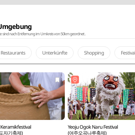
r Umgebung
te sind nach Entfernung im Umkreis von 50km geordnet.
Restaurants
Unterkünfte
Shopping
Festiv
 Keramikfestival
Yeoju Ogok Naru Festival
도자기축제)
(여주오곡나루축제)