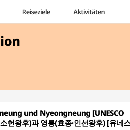
Reiseziele
Aktivitäten
gion
ngneung und Nyeongneung [UNESCO
세종·소헌왕후)과 영릉(효종·인선왕후) [유네