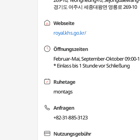
269-10, Yeongneung-ro, Sejongdaewang-m
경기도 여주시 세종대왕면 영릉로 269-10
Webseite
royal.khs.go.kr/
Öffnungszeiten
Februar-Mai, September-Oktober 09:00-18:
* Einlass bis 1 Stunde vor Schließung
Ruhetage
montags
Anfragen
+82-31-885-3123
Nutzungsgebühr