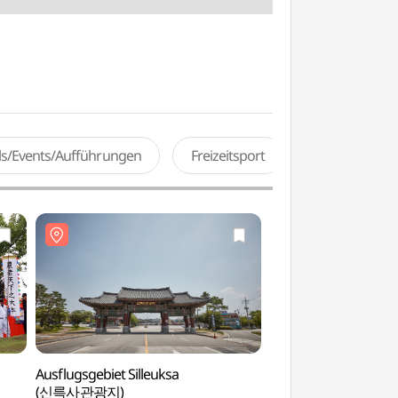
als/Events/Aufführungen
Freizeitsport
Ausflugsgebiet Silleuksa
Yeoju Dojasesang
(신륵사관광지)
(여주세계생활도자관