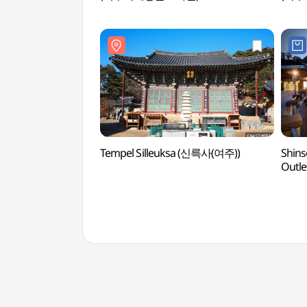
Tempel Silleuksa (신륵사(여주))
Shins
Out
아울렛