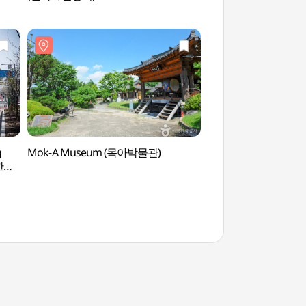
g
Mok-A Museum (목아박물관)
Kornelkirschdorf I
남한강
산수유마을)