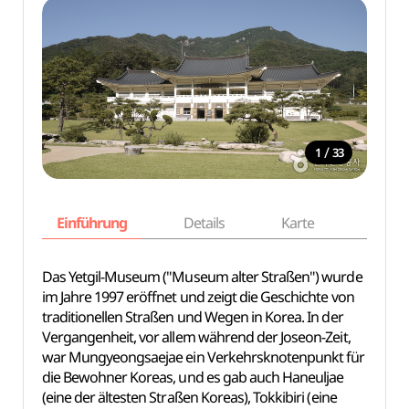
/
1
33
Einführung
Details
Karte
Empfe
Das Yetgil-Museum ("Museum alter Straßen") wurde
im Jahre 1997 eröffnet und zeigt die Geschichte von
traditionellen Straßen und Wegen in Korea. In der
Vergangenheit, vor allem während der Joseon-Zeit,
war Mungyeongsaejae ein Verkehrsknotenpunkt für
die Bewohner Koreas, und es gab auch Haneuljae
(eine der ältesten Straßen Koreas), Tokkibiri (eine