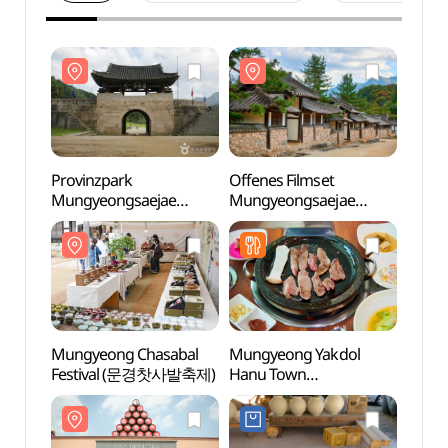
Provinzpark
Offenes Filmset
Provi
Mungyeongsaejae
Mungyeongsaejae
Mung
(문경새재도립공원)
(문경새재 오픈세트장)
(문경
Mungyeong Chasabal
Mungyeong Yakdol
Omyn
Festival (문경찻사발축제)
Hanu Town
(문경약돌한우타운)