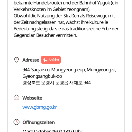
bekannte Handelsroute) und der Bahnhof Yugok (ein
Verkehrsknoten im Gebiet Yeongnam).
Obwohl die Nutzung der Straßen als Reisewege mit
der Zeit nachgelassen hat, wächst ihre kulturelle
Bedeutung stetig, da sie das traditionsreiche Erbe der
Gegend an Besucher vermitteln.
Adresse
Anfahrt
944, Saejae-ro, Mungyeong-eup, Mungyeong-si,
Gyeongsangbuk-do
경상북도 문경시 문경읍 새재로 944
Webseite
www.gbmg.go.kr
Öffnungszeiten
März-Oktober 09:00-18:00 Uhr