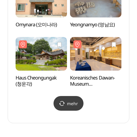
Omynara (오미나라)
Yeongnamyo (영남요)
Korea
Mus
(한국
Haus Cheongungak
Koreanisches Dawan-
Mung
(청운각)
Museum
Mono
(한국다완박물관)
모노레
mehr