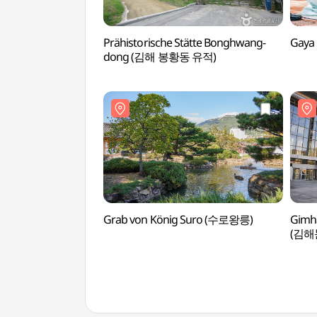
Prähistorische Stätte Bonghwang-
Gaya
dong (김해 봉황동 유적)
Grab von König Suro (수로왕릉)
Gimha
(김해