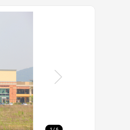
/
1
6