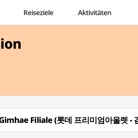
Reiseziele
Aktivitäten
gion
 - Gimhae Filiale (롯데 프리미엄아울렛 -