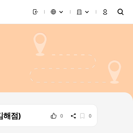
 김해점)
0
0