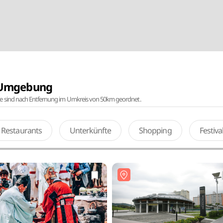
r Umgebung
te sind nach Entfernung im Umkreis von 50km geordnet.
Restaurants
Unterkünfte
Shopping
Festiv