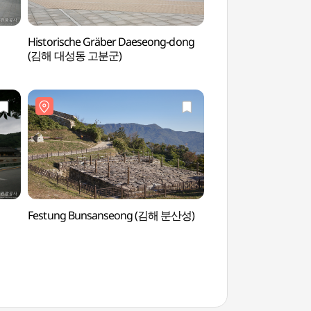
Historische Gräber Daeseong-dong
Prähistorische Stät
(김해 대성동 고분군)
dong (김해 봉황동 
Festung Bunsanseong (김해 분산성)
Gimhae Arts & Sport
(김해문화의전당)