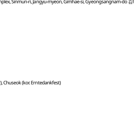
 Complex, Sinmun-ri, Jangyu-myeon, Gimhae-si, Gyeongsangna
, Chuseok (kor. Erntedankfest)