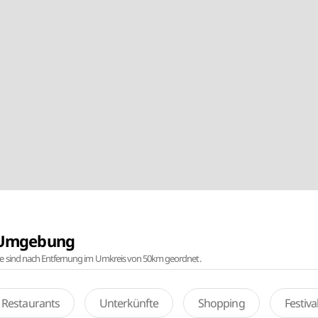
r Umgebung
te sind nach Entfernung im Umkreis von 50km geordnet.
Restaurants
Unterkünfte
Shopping
Festiv