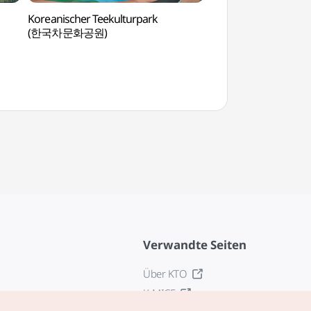
Koreanischer Teekulturpark
Geburtsstätte von 
(한국차문화공원)
(강진영랑생가)
Verwandte Seiten
Über KTO
K-MICE