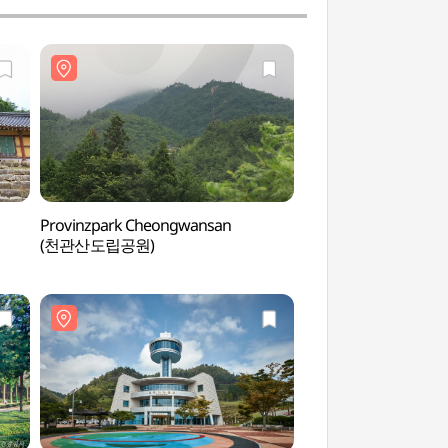
Provinzpark Cheongwansan
Fluss Tamjingang 
(천관산도립공원)