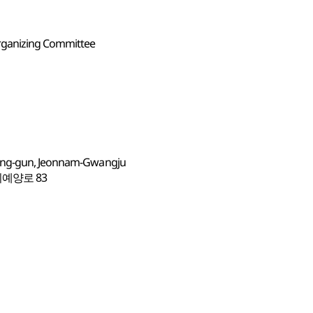
rganizing Committee
eung-gun, Jeonnam-Gwangju
예양로 83