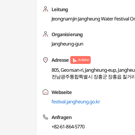
Leitung
Jeongnamjin Jangheung Water Festival O
Organisierung
Jangheung-gun
Adresse
Anfahrt
805, Geonsan-ri, Jangheung-eup, Jangh
전남광주통합특별시 장흥군 장흥읍 칠거리
Webseite
festival.jangheung.go.kr
Anfragen
+82-61-864-5770