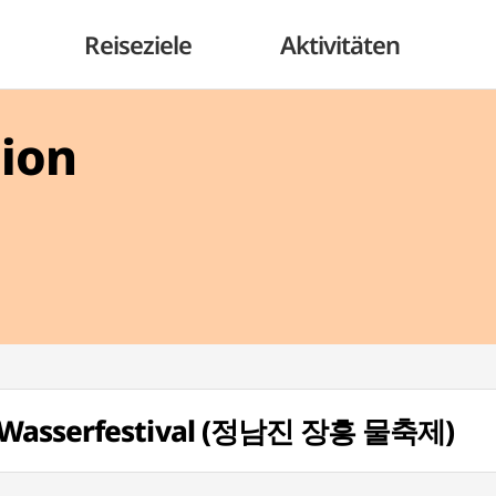
Reiseziele
Aktivitäten
gion
g Wasserfestival (정남진 장흥 물축제)