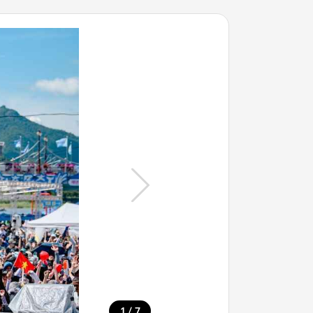
/
1
7