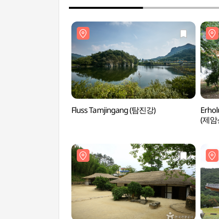
Fluss Tamjingang (탐진강)
Erho
(제