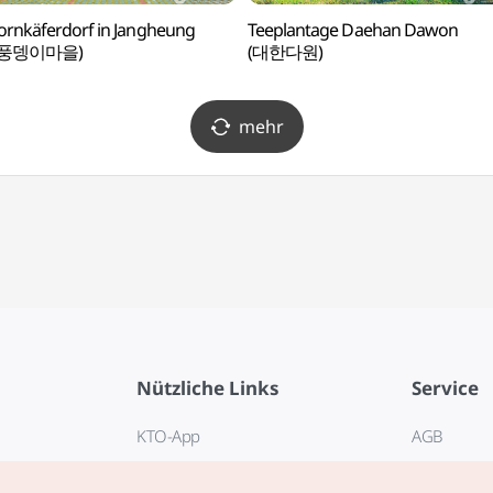
rnkäferdorf in Jangheung
Teeplantage Daehan Dawon
풍뎅이마을)
(대한다원)
mehr
Nützliche Links
Service
KTO-App
AGB
Reisehotline 1330
FAQ