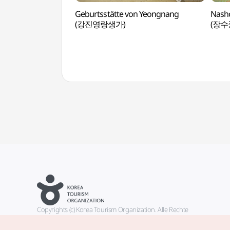
Geburtsstätte von Yeongnang
Nasho
(강진영랑생가)
(장수
Copyrights (c) Korea Tourism Organization. Alle Rechte
vorbehalten.
Fehlermeldungen und Probleme mit der Webseite bitte an die